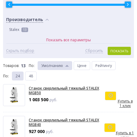
Производитель
Stalex
13
Показать все параметры
Скрыть подбор
Сбросить
ПОКАЗАТЬ
13
Товаров:
По
:
Умолчанию
Цене
Рейтингу
По
:
24
48
Станок сверлильный тяжелый STALEX
MGB50
1 003 500
руб.
Купить в
1 клик
Станок сверлильный тяжелый STALEX
MGB40
927 000
руб.
Купить в 1