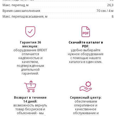
Макс. перепад, м
26,3
Время самозаполнения
70 сек / 4 м
Макс. перепад всасывания, м
8
Гарантия 36
Скачайте каталог в
месяцев:
PDF:
оборудование BREXIT
удобно выбирайте
отличается
нужное оборудование
надёжностью и
с помощью нашего
качеством,
каталога в один клик.
подтверждённым
длительной
гарантией.
Возврат в течение
Сервисный центр:
14 дней:
обеспечиваем
возможность вернуть
оперативное и
товар без рисков и
качественное
объяснений - мы
обслуживание и