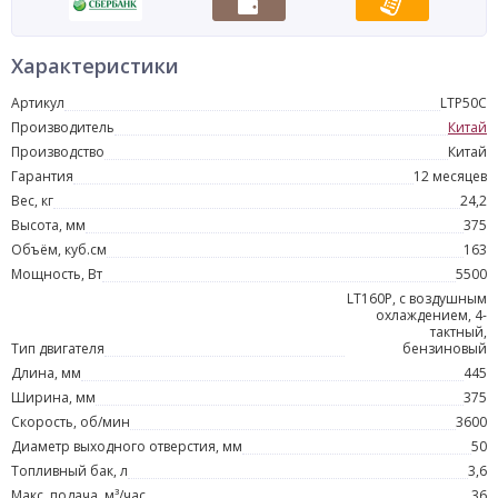
Характеристики
Артикул
LTP50C
Производитель
Китай
Производство
Китай
Гарантия
12 месяцев
Вес, кг
24,2
Высота, мм
375
Объём, куб.см
163
Мощность, Вт
5500
LT160P, с воздушным
охлаждением, 4-
тактный,
Тип двигателя
бензиновый
Длина, мм
445
Ширина, мм
375
Скорость, об/мин
3600
Диаметр выходного отверстия, мм
50
Топливный бак, л
3,6
Макс. подача, м³/час
36