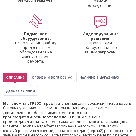
уверены в качестве!
ремонт
оборудования.
Подменное
Индивидуальные
оборудование:
решения:
не прерывайте работу
производим
- предоставляем
оборудование по
оборудование на
вашим запросам.
замену во время
ремонта.
ОПИСАНИЕ
ОТЗЫВЫ И ВОПРОСЫ
(0)
НАЛИЧИЕ В МАГАЗИНАХ
ДЕЛОВЫЕ ЛИНИИ
Мотопомпа LTP50C
- предназначенная для перекачки чистой воды в
бытовых условиях. Насос мотопомпы напрямую соединен с
двигателем, что обеспечивает компактность и
производительность.
Мотопомпа LTP50C
оснащена
производительным насосом с самозаполняющимся всасывающимся
шлангом. Помпа не требует заполнения насосной части водой
каждый раз при включении, достаточно один (первый) раз произвести
заливку воды в насосную часть мотопомпы. Используйте при работе