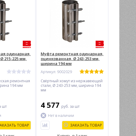
ая одинарная,
Муфта ремонтная одинарная,
Ø 215-225 мм,
оцинкованная, Ø 243-253 мм,
ширина 194 мм
Артикул: 9002029
еская ремонтная
Свёртный хомут из нержавеющей
ирина 194 мм
стали, Ø 243-253 мм, ширина 194
мм
4 577
а шт
руб.
за шт
и
Нет в наличии
АКАЗАТЬ ТОВАР
ЗАКАЗАТЬ ТОВАР
в 1 клик
Купить в 1 клик