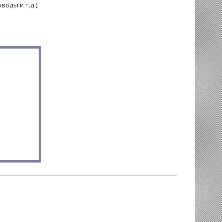
оды и т.д.);