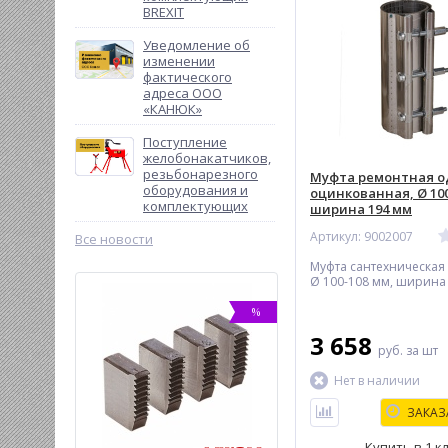
BREXIT
Уведомление об
изменении
фактического
адреса ООО
«КАНЮК»
Поступление
желобонакатчиков,
резьбонарезного
Муфта ремонтная о
оборудования и
оцинкованная, Ø 100
комплектующих
ширина 194 мм
Артикул: 9002007
Все новости
Муфта сантехническая
Ø 100-108 мм, ширина
-10%
%
3 658
руб.
за шт
Нет в наличии
ЗАКАЗ
Купить в 1 к