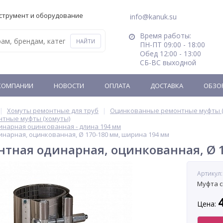
струмент и оборудование
info@kanuk.su
Время работы:
ПН-ПТ 09:00 - 18:00
Обед 12:00 - 13:00
СБ-ВС выходной
КОМПАНИИ
НОВОСТИ
ОПЛАТА
ДОСТАВКА
ОБЗО
Хомуты ремонтные для труб
Оцинкованные ремонтные муфты (
тные муфты (хомуты)
нарная оцинкованная - длина 194 мм
нарная, оцинкованная, Ø 170-180 мм, ширина 194 мм
тная одинарная, оцинкованная, Ø 
Артикул:
Муфта с
Цена: