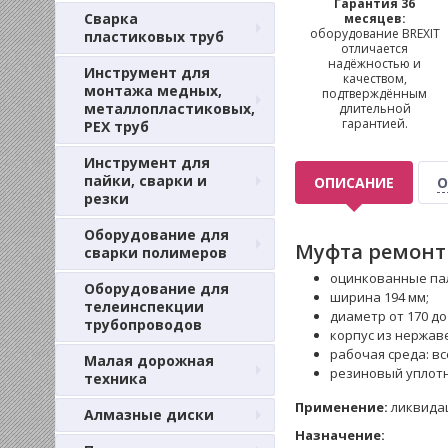
Гарантия 36
Сварка
месяцев:
оборудование BREXIT
пластиковых труб
отличается
надёжностью и
Инструмент для
качеством,
монтажа медных,
подтверждённым
металлопластиковых,
длительной
гарантией.
PEX труб
Инструмент для
пайки, сварки и
ОПИСАНИЕ
О
резки
Оборудование для
Муфта ремонтн
сварки полимеров
оцинкованные пал
Оборудование для
ширина 194 мм;
телеинспекции
диаметр от 170 до
трубопроводов
корпус из нержаве
рабочая среда: вс
Малая дорожная
резиновый уплотни
техника
Применение:
ликвидац
Алмазные диски
Назначение: