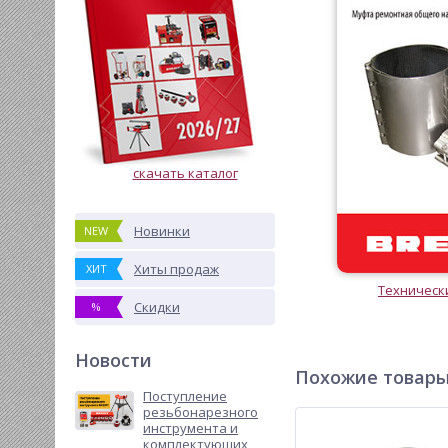
скачать каталог
Новинки
NEW
Хиты продаж
ХИТ
Техническ
Скидки
%
Новости
Похожие товар
Поступление
резьбонарезного
инструмента и
комплектующих