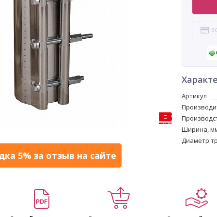
В
Характ
Артикул
Производи
Производс
Ширина, м
Диаметр тр
дка 5% за отзыв на сайте