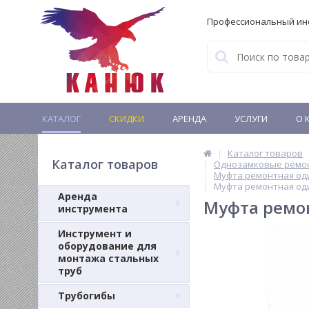
Профессиональный ин
КАТАЛОГ
СКИДКИ
АРЕНДА
УСЛУГИ
О 
Каталог товаров
Каталог товаров
Однозамковые ремон
Муфта ремонтная оди
Муфта ремонтная оди
Аренда
Муфта ремон
инструмента
Инструмент и
оборудование для
монтажа стальных
труб
Трубогибы