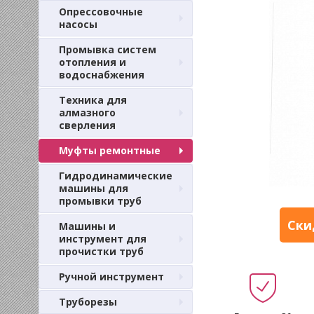
Опрессовочные
насосы
Промывка систем
отопления и
водоснабжения
Техника для
алмазного
сверления
Муфты ремонтные
Гидродинамические
машины для
промывки труб
Ски
Машины и
инструмент для
прочистки труб
Ручной инструмент
Труборезы