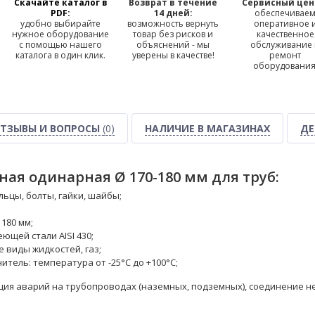
Скачайте каталог в
Возврат в течение
Сервисный цен
PDF:
14 дней:
обеспечивае
удобно выбирайте
возможность вернуть
оперативное 
нужное оборудование
товар без рисков и
качественное
с помощью нашего
объяснений - мы
обслуживание
каталога в один клик.
уверены в качестве!
ремонт
оборудования
ТЗЫВЫ И ВОПРОСЫ
(0)
НАЛИЧИЕ В МАГАЗИНАХ
ДЕ
ая одинарная Ø 170-180 мм для труб:
ьцы, болты, гайки, шайбы;
 180 мм;
ющей стали AISI 430;
е виды жидкостей, газ;
тель: температура от -25°С до +100°С;
ия аварий на трубопроводах (наземных, подземных), соединение не