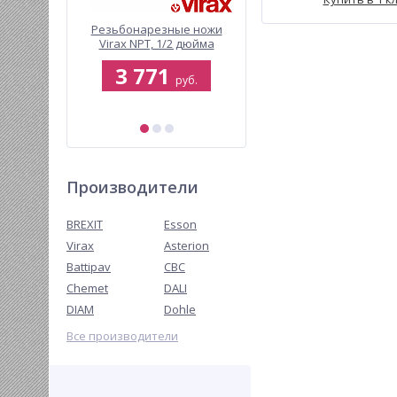
нарезной
Резьбонарезные ножи
Аксиальный пресс дл
andCUT-1
Virax NPT, 1/2 дюйма
обжима фитингов Vira
PEX (серия 5)
3 771
71 615
руб.
руб.
руб.
.
Производители
BREXIT
Esson
Virax
Asterion
Battipav
CBC
Chemet
DALI
DIAM
Dohle
Все производители