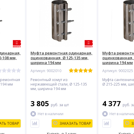
динарная,
Муфта ремонтная одинарная,
Муфта ремонтн
-108 мм,
оцинкованная, Ø 125-135 мм,
оцинкованная, 
ширина 194 мм
ширина 194 мм
Артикул: 9002010
Артикул: 9002025
 ремонтная
Ремонтный хомут из
Муфта сантехнич
 194 мм
нержавеющей стали, Ø 125-135
Ø 215-225 мм, ш
мм, ширина 194 мм
%
-10%
%
3 805
4 377
руб.
за шт
руб.
з
Нет в наличии
Нет в наличи
АТЬ ТОВАР
ЗАКАЗАТЬ ТОВАР
З
лик
Купить в 1 клик
Купить 