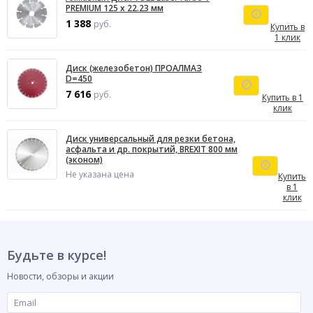
PREMIUM 125 х 22.23 мм
1 388
руб.
Купить в
1 клик
Диск (железобетон) ПРОАЛМАЗ
D=450
7 616
руб.
Купить в 1
клик
Диск универсальный для резки бетона,
асфальта и др. покрытий, BREXIT 800 мм
(эконом)
Не указана цена
Купить
в 1
клик
Будьте в курсе!
Новости, обзоры и акции