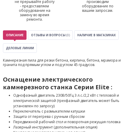
не прерывайте работу
производим
- предоставляем
оборудование по
оборудование на
вашим запросам.
замену во время
ремонта.
ОПИСАНИЕ
ОТЗЫВЫ И ВОПРОСЫ
(0)
НАЛИЧИЕ В МАГАЗИНАХ
ДЕЛОВЫЕ ЛИНИИ
Камнерезная пила для резки бетона, кирпича, бетона, мрамора и
гранита под прямым углом и под углом 45 градусов.
Оснащение электрического
камнерезного станка Серии Elite :
Однофазный двигатель 230В/50Гц 3 л.с./2,2 кВт с тепловой и
электрической защитой (трехфазный двигатель может быть
установлен по запросу)
Переключатель с размыкателем катушки
Защита от перегрева с ручным сбросом
Передвижной рабочий стол и поворотная режущая головка
Лазерный инструмент (дополнительная опция)