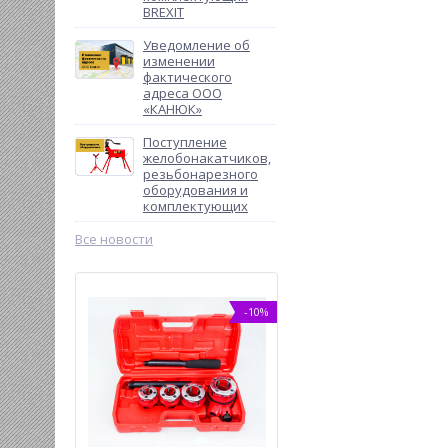
BREXIT
Уведомление об
изменении
фактического
адреса ООО
«КАНЮК»
Поступление
желобонакатчиков,
резьбонарезного
оборудования и
комплектующих
Все новости
%
-10%