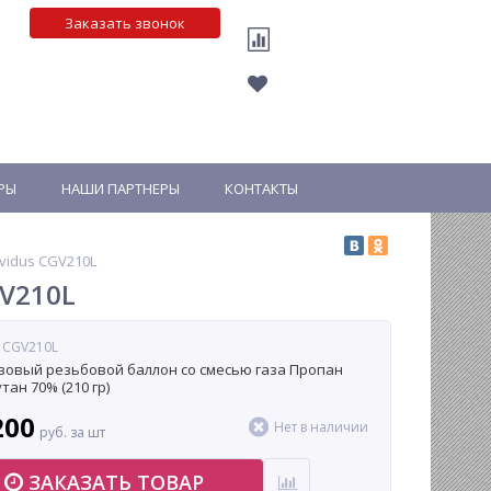
Заказать звонок
РЫ
НАШИ ПАРТНЕРЫ
КОНТАКТЫ
vidus CGV210L
GV210L
: CGV210L
овый резьбовой баллон со смесью газа Пропан
тан 70% (210 гр)
200
Нет в наличии
руб. за шт
ЗАКАЗАТЬ ТОВАР