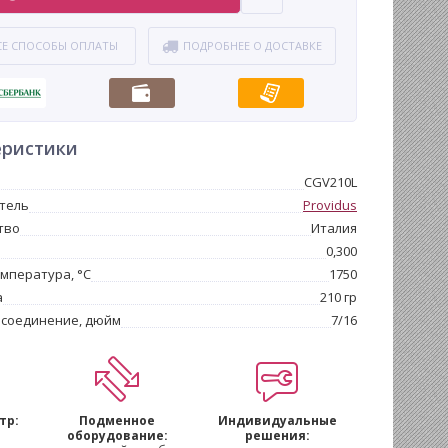
СЕ СПОСОБЫ ОПЛАТЫ
ПОДРОБНЕЕ О ДОСТАВКЕ
еристики
CGV210L
тель
Providus
тво
Италия
0,300
мпература, °С
1750
а
210 гр
 соединение, дюйм
7/16
тр:
Подменное
Индивидуальные
м
оборудование:
решения: