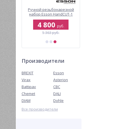
 головка
Ручной резьбонарезной
Электрический
мм
набор Esson HandCUT-1
опрессовочный насос
BREXIT BrexTEST PRO 90
7
4 800
79 000
руб.
руб.
руб.
5 363 руб.
92 291 руб.
Производители
BREXIT
Esson
Virax
Asterion
Battipav
CBC
Chemet
DALI
DIAM
Dohle
Все производители