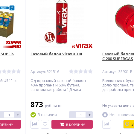
 SUPER-
Газовый балон Virax XB III
Газовый балло
С 200 SUPERGAS
Артикул: 521516
Артикул: 35901-В
й US 1" со
Одноразовый газовый баллон
Баллончик с бут
40% пропана и 60% бутана,
долю пропана, т
автономная работа 1,5 часа
для работы при 
температурах.
873
Не указана цена
руб.
за шт
-
+
-
+
В наличии
Нет в наличи
З
КОРЗИНУ
В КОРЗИНУ