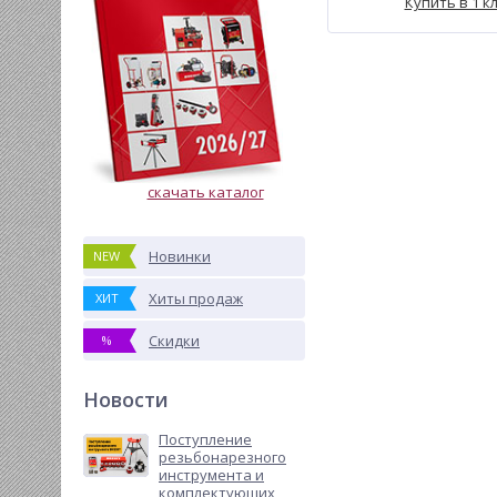
Купить в 1 к
скачать каталог
Новинки
NEW
Хиты продаж
ХИТ
Скидки
%
Новости
Поступление
резьбонарезного
инструмента и
комплектующих