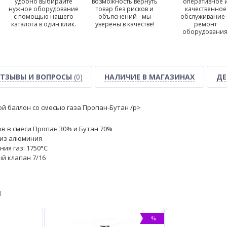
удобно выбирайте
возможность вернуть
оперативное 
нужное оборудование
товар без рисков и
качественное
с помощью нашего
объяснений - мы
обслуживание
каталога в один клик.
уверены в качестве!
ремонт
оборудования
ТЗЫВЫ И ВОПРОСЫ
(0)
НАЛИЧИЕ В МАГАЗИНАХ
ДЕ
 баллон со смесью газа Пропан-Бутан /p>
в в смеси Пропан 30% и Бутан 70%
 из алюминия
ия газ: 1750°С
й клапан 7/16
ы
%