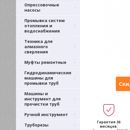
Опрессовочные
насосы
Промывка систем
отопления и
водоснабжения
Техника для
алмазного
сверления
Муфты ремонтные
Гидродинамические
машины для
промывки труб
Ски
Машины и
инструмент для
прочистки труб
Ручной инструмент
Гарантия 36
Труборезы
месяцев: