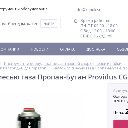
струмент и оборудование
info@kanuk.su
Время работы:
ПН-ПТ 09:00 - 18:00
Обед 12:00 - 13:00
СБ-ВС выходной
КОМПАНИИ
НОВОСТИ
ОПЛАТА
ДОСТАВКА
ОБЗО
Инструмент и оборудование для газовой сварки, резки и пайки
и картриджи для горелок
Баллон со смесью газа Пропан-Бутан Pro
месью газа Пропан-Бутан Providus C
Артикул
Однораз
30% и Бу
Цена: