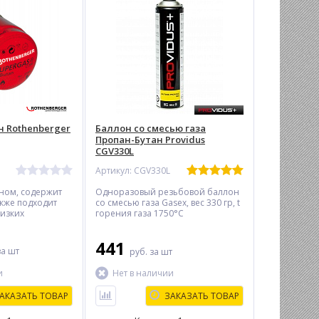
н Rothenberger
Баллон со смесью газа
Пропан-Бутан Providus
CGV330L
Артикул: CGV330L
аном, содержит
Одноразовый резьбовой баллон
акже подходит
со смесью газа Gasex, вес 330 гр, t
низких
горения газа 1750°С
441
за шт
руб.
за шт
и
Нет в наличии
АКАЗАТЬ ТОВАР
ЗАКАЗАТЬ ТОВАР