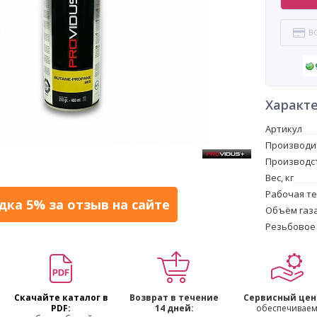
В
Характ
Артикул
Производи
Производс
Вес, кг
Рабочая те
дка 5% за отзыв на сайте
Объём газ
Резьбовое
Скачайте каталог в
Возврат в течение
Сервисный цен
PDF:
14 дней:
обеспечивае