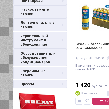
Плиткорезы
Фаскосъемные
станки
Ленточнопильные
станки
Строительный
инструмент и
Газовый баллончик
оборудование
EGO ROMASSGAS
Оборудование для
обслуживания
Артикул: SEH024600
кондиционеров
Баллончик 1л с резьбо
смесью MAPP.
Сверлильные
станки
1 420
Прессы
руб.
за шт
В наличии
В 