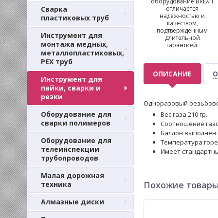
оборудование BREXIT
Сварка
отличается
надёжностью и
пластиковых труб
качеством,
подтверждённым
Инструмент для
длительной
монтажа медных,
гарантией.
металлопластиковых,
PEX труб
ОПИСАНИЕ
О
Инструмент для
пайки, сварки и
резки
Одноразовый резьбовой
Оборудование для
Вес газа 210 гр.
сварки полимеров
Соотношение газо
Баллон выполнен
Оборудование для
Температура горен
телеинспекции
Имеет стандартны
трубопроводов
Малая дорожная
Похожие товар
техника
Алмазные диски