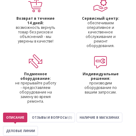
Возврат в течение
Сервисный центр:
14 дней:
обеспечиваем
возможность вернуть
оперативное и
товар без рисков и
качественное
объяснений - мы
обслуживание и
уверены в качестве!
ремонт
оборудования.
Подменное
Индивидуальные
оборудование:
решения:
не прерывайте работу
производим
- предоставляем
оборудование по
оборудование на
вашим запросам.
замену во время
ремонта.
ОПИСАНИЕ
ОТЗЫВЫ И ВОПРОСЫ
(0)
НАЛИЧИЕ В МАГАЗИНАХ
ДЕЛОВЫЕ ЛИНИИ