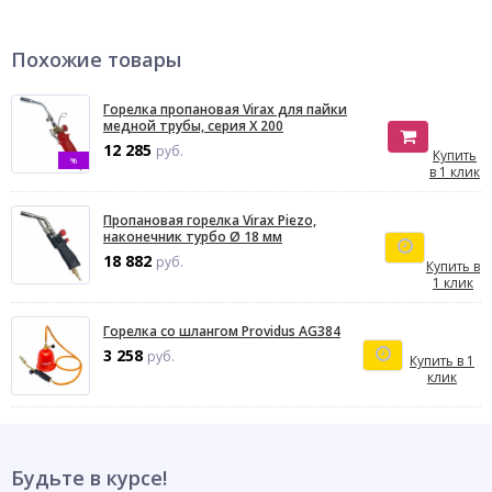
Похожие товары
Горелка пропановая Virax для пайки
медной трубы, серия X 200
12 285
руб.
Купить
%
в 1 клик
Пропановая горелка Virax Piezo,
наконечник турбо Ø 18 мм
18 882
руб.
Купить в
1 клик
Горелка со шлангом Providus AG384
3 258
руб.
Купить в 1
клик
Будьте в курсе!