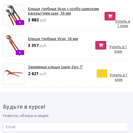
Клещи трубные Virax с особо широким
раскрытием щек, 56 мм
3 882
руб.
Купить в
%
1 клик
Клещи трубные Virax, 36 мм
3 357
руб.
Купить в 1
клик
%
Зажимные клещи Super-Ego 7"
2 621
руб.
Купить в 1
клик
Будьте в курсе!
Новости, обзоры и акции