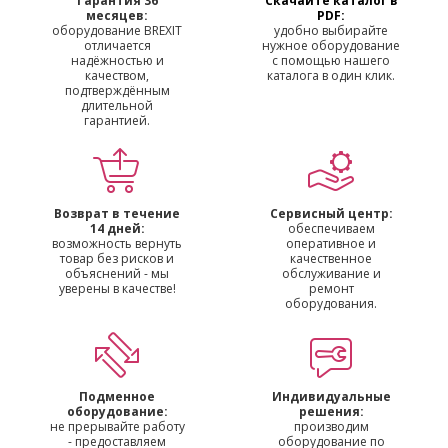
Гарантия 36
Скачайте каталог в
месяцев:
PDF:
оборудование BREXIT
удобно выбирайте
отличается
нужное оборудование
надёжностью и
с помощью нашего
качеством,
каталога в один клик.
подтверждённым
длительной
гарантией.
Возврат в течение
Сервисный центр:
14 дней:
обеспечиваем
возможность вернуть
оперативное и
товар без рисков и
качественное
объяснений - мы
обслуживание и
уверены в качестве!
ремонт
оборудования.
Подменное
Индивидуальные
оборудование:
решения:
не прерывайте работу
производим
- предоставляем
оборудование по