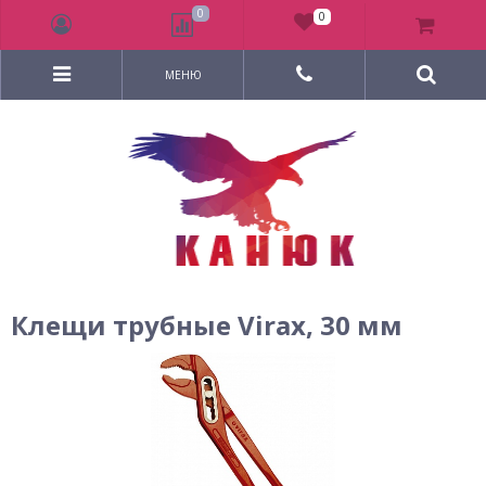
0
0
МЕНЮ
Клещи трубные Virax, 30 мм