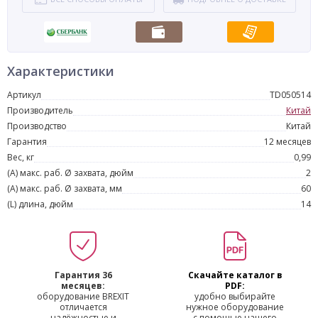
Характеристики
Артикул
TD050514
Производитель
Китай
Производство
Китай
Гарантия
12 месяцев
Вес, кг
0,99
(A) макс. раб. Ø захвата, дюйм
2
(A) макс. раб. Ø захвата, мм
60
(L) длина, дюйм
14
Гарантия 36
Скачайте каталог в
месяцев:
PDF:
оборудование BREXIT
удобно выбирайте
отличается
нужное оборудование
надёжностью и
с помощью нашего