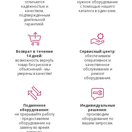
отличается
нужное оборудование
надёжностью и
с помощью нашего
качеством,
каталога в один клик.
подтверждённым
длительной
гарантией.
Возврат в течение
Сервисный центр:
14 дней:
обеспечиваем
возможность вернуть
оперативное и
товар без рисков и
качественное
объяснений - мы
обслуживание и
уверены в качестве!
ремонт
оборудования.
Подменное
Индивидуальные
оборудование:
решения:
не прерывайте работу
производим
- предоставляем
оборудование по
оборудование на
вашим запросам.
замену во время
ремонта.