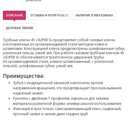
ОПИСАНИЕ
ОТЗЫВЫ И ВОПРОСЫ
(0)
НАЛИЧИЕ В МАГАЗИНАХ
ДЕЛОВЫЕ ЛИНИИ
Трубные ключи 45 «SUPER S» представляют собой газовые ключи,
изготовленные из хромованадиевой стали методом ковки и
штамповки. Конструкцией ключа предусмотрены шлифованные губки,
усиленная гильза, узкий зев. При работе газовым трубным ключом 45
«SUPER S» обеспечивается трехточечное удержание трубы.
Из хромванадиевой стали, ковано-штампованный, с усиленной
гильзой, шлифованные губки, узкий зев.
Преимущества:
Зубья с индукционной закалкой наклонены против
направления вращения, что предотвращает проскальзывание:
надежный захват;
Рукоятка с двойным T-профилем, идеальна для зажима
материала различной формы: универсальное использование;
Фиксация в трех точках: самозахватывающий ключ, надежный,
прочный захват и зажим даже гладких труб.