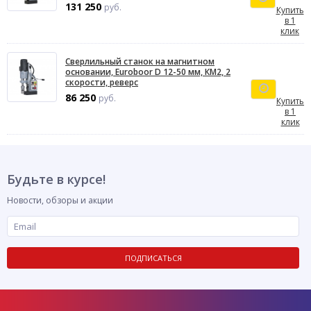
131 250
руб.
Купить
в 1
клик
Сверлильный станок на магнитном
основании, Euroboor D 12-50 мм, КМ2, 2
скорости, реверс
86 250
руб.
Купить
в 1
клик
Будьте в курсе!
Новости, обзоры и акции
ПОДПИСАТЬСЯ