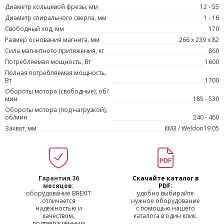
Диаметр кольцевой фрезы, мм
12 - 55
Диаметр спирального сверла, мм
1 - 16
Свободный ход, мм
170
Размер основания магнита, мм
266 x 239 x 82
Сила магнитного притяжения, кг
860
Потребляемая мощность, Вт
1600
Полная потребляемая мощность,
Вт
1700
Обороты мотора (свободные), об/
мин
185 - 530
Обороты мотора (под нагрузкой),
об/мин
240 - 460
Захват, мм
КМ3 / Weldon19.05
Гарантия 36
Скачайте каталог в
месяцев:
PDF:
оборудование BREXIT
удобно выбирайте
отличается
нужное оборудование
надёжностью и
с помощью нашего
качеством,
каталога в один клик.
подтверждённым