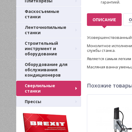
Плиткорезы
гарантией.
Фаскосъемные
станки
ОПИСАНИЕ
О
Ленточнопильные
станки
Усовершенствованный мо
Строительный
Монолитное исполнение
инструмент и
службы станка.
оборудование
Является самым легким 
Оборудование для
Масляная ванна уменьш
обслуживания
кондиционеров
Похожие товар
Сверлильные
станки
Прессы