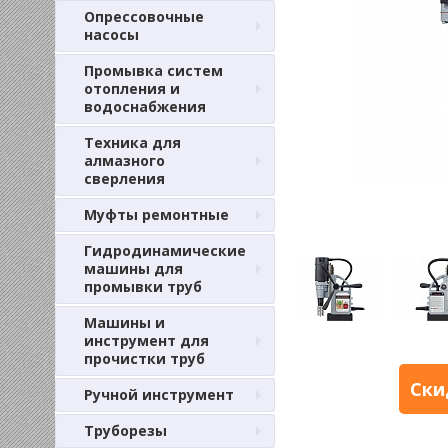
Опрессовочные
насосы
Промывка систем
отопления и
водоснабжения
Техника для
алмазного
сверления
Муфты ремонтные
Гидродинамические
машины для
промывки труб
Машины и
инструмент для
прочистки труб
Ски
Ручной инструмент
Труборезы