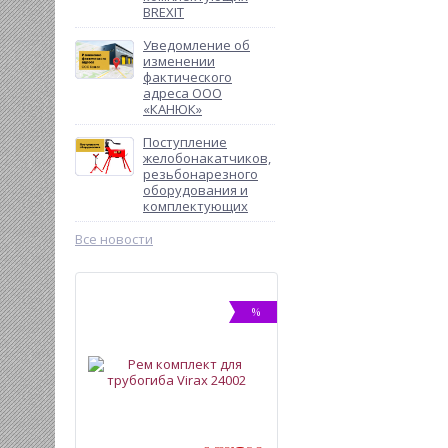
BREXIT
Уведомление об
изменении
фактического
адреса ООО
«КАНЮК»
Поступление
желобонакатчиков,
резьбонарезного
оборудования и
комплектующих
Все новости
%
%