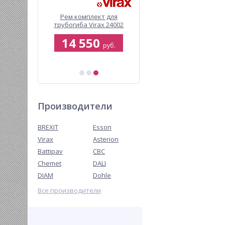
ский
Рем комплект для
Набор инструментов д
й насос
трубогиба Virax 24002
сантехника Esson
 PRO 2000
HandCUT-3
1
14 550
8 000
руб.
руб.
руб.
9 202 руб.
Производители
BREXIT
Esson
Virax
Asterion
Battipav
CBC
Chemet
DALI
DIAM
Dohle
Все производители