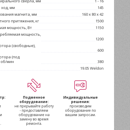
ирального сверла, мм
1 - 16
ход, мм
145
ования магнита, мм
160 x 80 x 42
тного притяжения, кг
1500
мая мощность, Вт
1150
требляемая мощность,
1200
тора (свободные),
600
отора (под
, об/мин
380
19.05 Weldon
тр:
Подменное
Индивидуальные
м
оборудование:
решения:
и
не прерывайте работу
производим
- предоставляем
оборудование по
 и
оборудование на
вашим запросам.
замену во время
.
ремонта.