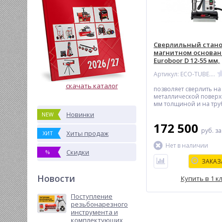
Сверлильный стано
магнитном основан
Euroboor D 12-55 мм,
постоянный магнит
Артикул: ECO-TUBE.55-T
скачать каталог
позволяет сверлить на
металлической поверх
мм толщиной и на труб
мм и более
Новинки
NEW
172 500
руб.
за
Хиты продаж
ХИТ
Нет в наличии
Скидки
%
ЗАКАЗ
Новости
Купить в 1 к
Поступление
резьбонарезного
инструмента и
комплектующих