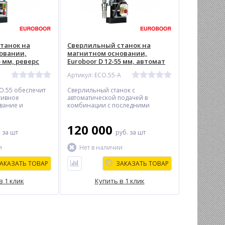
танок на
Сверлильный станок на
овании,
магнитном основании,
5 мм, реверс
Euroboor D 12-55 мм, автомат
Артикул: ECO.55-A
О.55 обеспечит
Сверлильный станок с
тивное
автоматической подачей в
вание и
комбинации с последними
бы
разработками и надежной
конструкцией
120 000
.
за шт
руб.
за шт
и
Нет в наличии
АКАЗАТЬ ТОВАР
ЗАКАЗАТЬ ТОВАР
в 1 клик
Купить в 1 клик