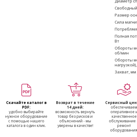
Диаметр сп
Свободный 
Размер осн
Сила магни
Потребляе
Полная по
Вт
Обороты мо
об/мин
Обороты м
нагрузкой)
Захват, мм
Скачайте каталог в
Возврат в течение
Сервисный цен
PDF:
14 дней:
обеспечивае
удобно выбирайте
возможность вернуть
оперативное 
нужное оборудование
товар без рисков и
качественное
с помощью нашего
объяснений - мы
обслуживание
каталога в один клик.
уверены в качестве!
ремонт
оборудования