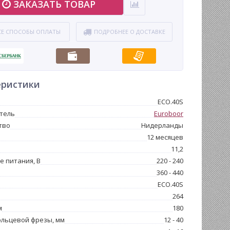
ЗАКАЗАТЬ ТОВАР
СЕ СПОСОБЫ ОПЛАТЫ
ПОДРОБНЕЕ О ДОСТАВКЕ
еристики
ECO.40S
тель
Euroboor
тво
Нидерланды
12 месяцев
11,2
 питания, В
220 - 240
360 - 440
ECO.40S
264
м
180
ольцевой фрезы, мм
12 - 40