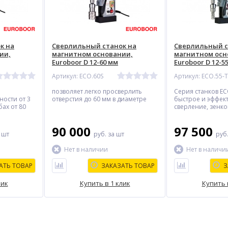
к на
Сверлильный станок на
Сверлильный с
ии,
магнитном основании,
магнитном осн
Euroboor D 12-60 мм
Euroboor D 12-5
Артикул: ECO.60S
Артикул: ECO.55-T
позволяет легко просверлить
Серия станков ЕС
ности от 3
отверстия до 60 мм в диаметре
быстрое и эффек
ах от 80
сверление, зенко
нарезание резь
90 000
97 500
 шт
руб.
за шт
руб
Нет в наличии
Нет в наличи
АТЬ ТОВАР
ЗАКАЗАТЬ ТОВАР
З
лик
Купить в 1 клик
Купить 