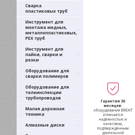
Сварка
пластиковых труб
Инструмент для
монтажа медных,
металлопластиковых,
PEX труб
Инструмент для
пайки, сварки и
резки
Оборудование для
сварки полимеров
Оборудование для
телеинспекции
трубопроводов
Гарантия 36
месяцев:
Малая дорожная
оборудование BREXIT
техника
отличается
надёжностью и
качеством,
Алмазные диски
подтверждённым
длительной