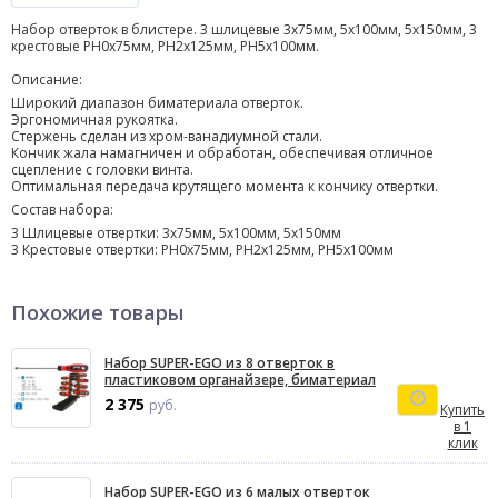
Набор отверток в блистере. 3 шлицевые 3х75мм, 5х100мм, 5х150мм, 3
крестовые РН0х75мм, РН2х125мм, РН5х100мм.
Описание:
Широкий диапазон биматериала отверток.
Эргономичная рукоятка.
Стержень сделан из хром-ванадиумной стали.
Кончик жала намагничен и обработан, обеспечивая отличное
сцепление с головки винта.
Оптимальная передача крутящего момента к кончику отвертки.
Состав набора:
3 Шлицевые отвертки: 3х75мм, 5х100мм, 5х150мм
3 Крестовые отвертки: PH0х75мм, PH2x125мм, РН5х100мм
Похожие товары
Набор SUPER-EGO из 8 отверток в
пластиковом органайзере, биматериал
2 375
руб.
Купить
в 1
клик
Набор SUPER-EGO из 6 малых отверток