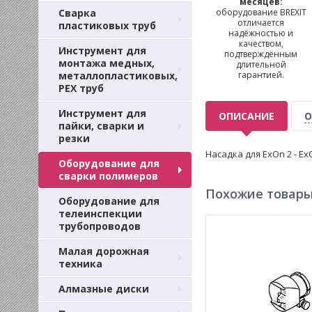
месяцев:
Сварка
оборудование BREXIT
отличается
пластиковых труб
надёжностью и
качеством,
Инструмент для
подтверждённым
монтажа медных,
длительной
металлопластиковых,
гарантией.
PEX труб
Инструмент для
ОПИСАНИЕ
О
пайки, сварки и
резки
Насадка для ExOn 2 - Ex
Оборудование для
сварки полимеров
Похожие товар
Оборудование для
телеинспекции
трубопроводов
Малая дорожная
техника
Алмазные диски