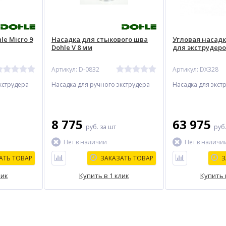
le Micro 9
Насадка для стыкового шва
Угловая насадка
Dohle V 8 мм
для экструдеро
Артикул: D-0832
Артикул: DX328
кструдера
Насадка для ручного экструдера
Насадка для экст
8 775
63 975
руб.
за шт
руб
Нет в наличии
Нет в наличи
АТЬ ТОВАР
ЗАКАЗАТЬ ТОВАР
З
лик
Купить в 1 клик
Купить 