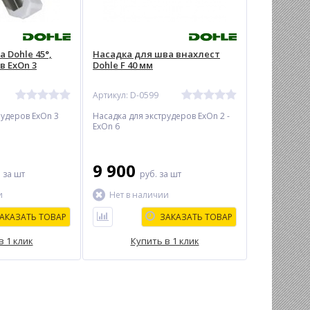
 Dohle 45°,
Насадка для шва внахлест
в ExOn 3
Dohle F 40 мм
Артикул: D-0599
рудеров ExOn 3
Насадка для экструдеров ExOn 2 -
ExOn 6
9 900
.
за шт
руб.
за шт
и
Нет в наличии
АКАЗАТЬ ТОВАР
ЗАКАЗАТЬ ТОВАР
в 1 клик
Купить в 1 клик