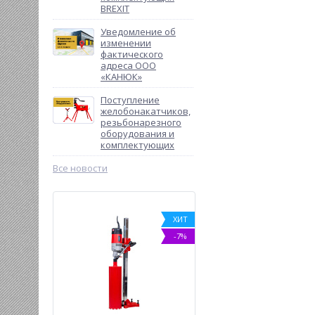
BREXIT
Уведомление об
изменении
фактического
адреса ООО
«КАНЮК»
Поступление
желобонакатчиков,
резьбонарезного
оборудования и
комплектующих
Все новости
ХИТ
%
-7%