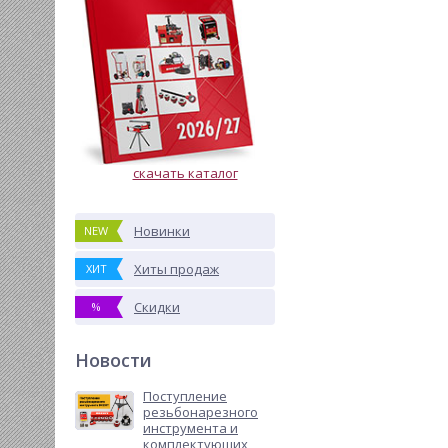
скачать каталог
Новинки
NEW
Хиты продаж
ХИТ
Скидки
%
Новости
Поступление
резьбонарезного
инструмента и
комплектующих