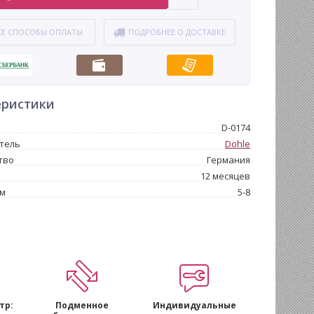
СЕ СПОСОБЫ ОПЛАТЫ
ПОДРОБНЕЕ О ДОСТАВКЕ
еристики
D-0174
тель
Dohle
тво
Германия
12 месяцев
мм
5-8
тр:
Подменное
Индивидуальные