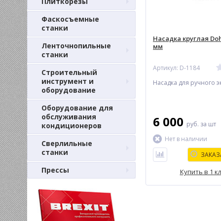
Плиткорезы
Фаскосъемные
станки
Насадка круглая Doh
Ленточнопильные
мм
станки
Артикул: D-1184
Строительный
инструмент и
Насадка для ручного э
оборудование
Оборудование для
обслуживания
6 000
руб.
за шт
кондиционеров
Нет в наличии
Сверлильные
станки
ЗАКАЗ
Прессы
Купить в 1 к