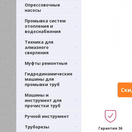
Опрессовочные
насосы
Промывка систем
отопления и
водоснабжения
Техника для
алмазного
сверления
Муфты ремонтные
Гидродинамические
машины для
промывки труб
Ски
Машины и
инструмент для
прочистки труб
Ручной инструмент
Труборезы
Гарантия 36