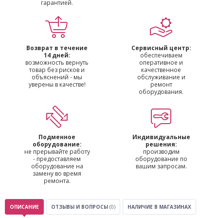
гарантией.
Возврат в течение
Сервисный центр:
14 дней:
обеспечиваем
возможность вернуть
оперативное и
товар без рисков и
качественное
объяснений - мы
обслуживание и
уверены в качестве!
ремонт
оборудования.
Подменное
Индивидуальные
оборудование:
решения:
не прерывайте работу
производим
- предоставляем
оборудование по
оборудование на
вашим запросам.
замену во время
ремонта.
ОПИСАНИЕ
ОТЗЫВЫ И ВОПРОСЫ
(0)
НАЛИЧИЕ В МАГАЗИНАХ