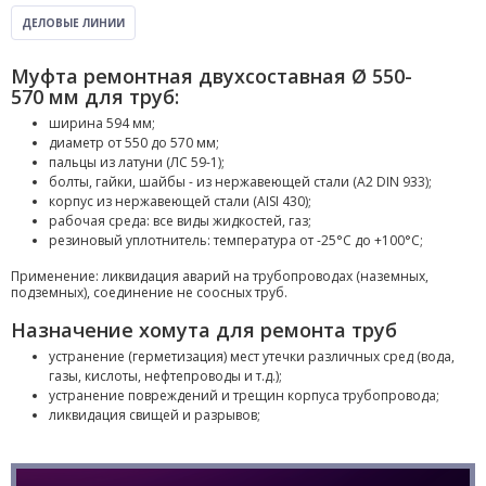
ДЕЛОВЫЕ ЛИНИИ
Муфта ремонтная двухсоставная Ø 550-
570 мм для труб:
ширина 594 мм;
диаметр от 550 до 570 мм;
пальцы из латуни (ЛС 59-1);
болты, гайки, шайбы - из нержавеющей стали (A2 DIN 933);
корпус из нержавеющей стали (AISI 430);
рабочая среда: все виды жидкостей, газ;
резиновый уплотнитель: температура от -25°С до +100°С;
Применение: ликвидация аварий на трубопроводах (наземных,
подземных), соединение не соосных труб.
Назначение хомута для ремонта труб
устранение (герметизация) мест утечки различных сред (вода,
газы, кислоты, нефтепроводы и т.д.);
устранение повреждений и трещин корпуса трубопровода;
ликвидация свищей и разрывов;