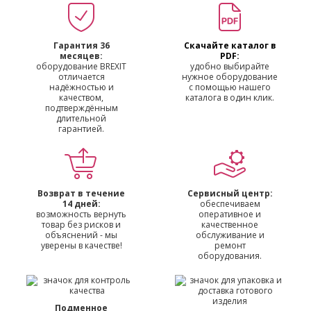
Гарантия 36
Скачайте каталог в
месяцев:
PDF:
оборудование BREXIT
удобно выбирайте
отличается
нужное оборудование
надёжностью и
с помощью нашего
качеством,
каталога в один клик.
подтверждённым
длительной
гарантией.
Возврат в течение
Сервисный центр:
14 дней:
обеспечиваем
возможность вернуть
оперативное и
товар без рисков и
качественное
объяснений - мы
обслуживание и
уверены в качестве!
ремонт
оборудования.
Подменное