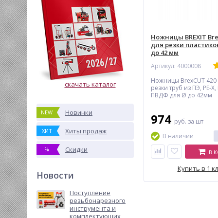
Ножницы BREXIT Bre
для резки пластико
до 42 мм
Артикул: 4000008
Ножницы BrexCUT 420 
скачать каталог
резки труб из ПЭ, РЕ-Х,
ПВДФ для Ø до 42мм
Новинки
NEW
974
руб.
за шт
Хиты продаж
ХИТ
В наличии
Скидки
%
В 
Купить в 1 к
Новости
Поступление
резьбонарезного
инструмента и
комплектующих