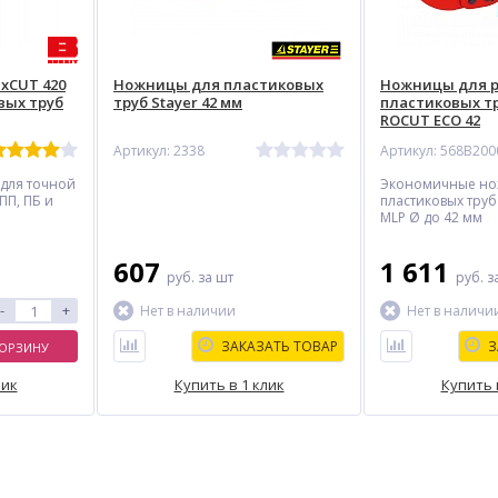
xCUT 420
Ножницы для пластиковых
Ножницы для р
вых труб
труб Stayer 42 мм
пластиковых тр
ROCUT ECO 42
Артикул: 2338
Артикул: 568B200
для точной
Экономичные но
 ПП, ПБ и
пластиковых труб и
MLP Ø до 42 мм
607
1 611
руб.
за шт
руб.
з
-
+
Нет в наличии
Нет в наличи
ЗАКАЗАТЬ ТОВАР
З
КОРЗИНУ
лик
Купить в 1 клик
Купить 