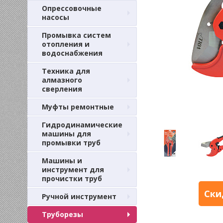
Опрессовочные
насосы
Промывка систем
отопления и
водоснабжения
Техника для
алмазного
сверления
Муфты ремонтные
Гидродинамические
машины для
промывки труб
Машины и
инструмент для
прочистки труб
Ски
Ручной инструмент
Труборезы