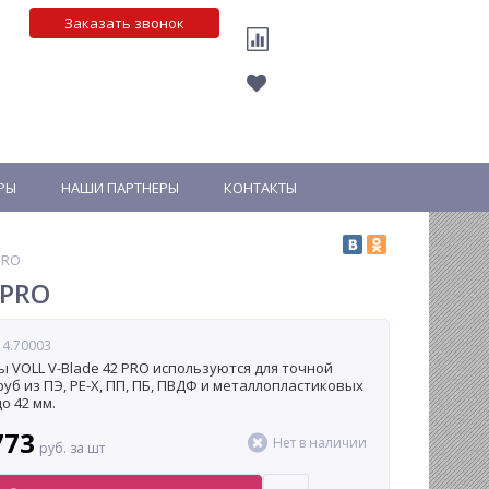
Заказать звонок
РЫ
НАШИ ПАРТНЕРЫ
КОНТАКТЫ
PRO
 PRO
 4.70003
 VOLL V-Blade 42 PRO используются для точной
руб из ПЭ, РЕ-Х, ПП, ПБ, ПВДФ и металлопластиковых
о 42 мм.
773
Нет в наличии
руб. за шт