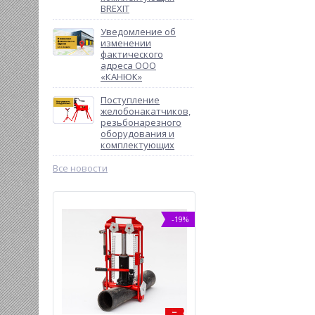
BREXIT
Уведомление об
изменении
фактического
адреса ООО
«КАНЮК»
Поступление
желобонакатчиков,
резьбонарезного
оборудования и
комплектующих
Все новости
%
-19%