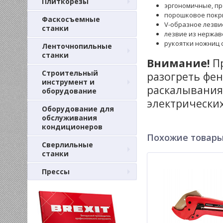
Плиткорезы
эргономичные, пр
порошковое покр
Фаскосъемные
V-образное лезви
станки
лезвие из нержав
рукоятки ножниц 
Ленточнопильные
станки
Внимание!
П
Строительный
разогреть фе
инструмент и
раскалывания
оборудование
электрических
Оборудование для
обслуживания
кондиционеров
Похожие товар
Сверлильные
станки
Прессы