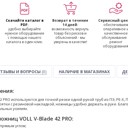
Скачайте каталог в
Возврат в течение
Сервисный цен
PDF:
14 дней:
обеспечивае
удобно выбирайте
возможность вернуть
оперативное 
нужное оборудование
товар без рисков и
качественное
с помощью нашего
объяснений - мы
обслуживание
каталога в один клик.
уверены в качестве!
ремонт
оборудования
ТЗЫВЫ И ВОПРОСЫ
(0)
НАЛИЧИЕ В МАГАЗИНАХ
ДЕ
ения:
2 PRO используются для точной резки одной рукой труб из ПЭ, РЕ-Х, 
оятки с резиновой накладкой, ножницы удобно держать в руке. Бла
льных усилиях.
ожниц VOLL V-Blade 42 PRO:
 прямым углом;