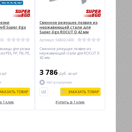
езки
Сменное режущее лезвие из
уб Super-Ego
нержавеющей стали для
Super-Ego ROCUT D 42 мм
00
Артикул: 568022400
жницы для резки
Сменное режущее лезвие из
з PEX, PP, PB, PE,
нержавеющей стали для ROCUT D
42 мм
3 786
а шт
руб.
за шт
и
Нет в наличии
АКАЗАТЬ ТОВАР
ЗАКАЗАТЬ ТОВАР
в 1 клик
Купить в 1 клик