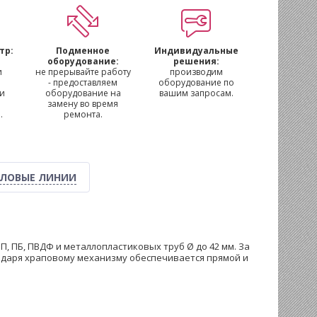
тр:
Подменное
Индивидуальные
м
оборудование:
решения:
и
не прерывайте работу
производим
- предоставляем
оборудование по
 и
оборудование на
вашим запросам.
замену во время
.
ремонта.
ЛОВЫЕ ЛИНИИ
ПП, ПБ, ПВДФ и металлопластиковых труб Ø до 42 мм. За
годаря храповому механизму обеспечивается прямой и