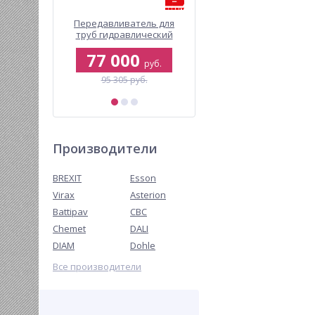
 Virax
Передавливатель для
Электрический
дюйма
труб гидравлический
опрессовочный насос
BREXIT BrexPRESS GP G160
BREXIT BrexTEST ECO 18
77 000
150 500
руб.
руб.
руб.
95 305 руб.
168 356 руб.
Производители
BREXIT
Esson
Virax
Asterion
Battipav
CBC
Chemet
DALI
DIAM
Dohle
Все производители