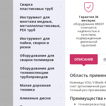
Сварка
пластиковых труб
Инструмент для
Гарантия 36
месяцев:
монтажа медных,
оборудование BREXIT
металлопластиковых,
отличается
PEX труб
надёжностью и
качеством,
Инструмент для
подтверждённым
длительной
пайки, сварки и
гарантией.
резки
Оборудование для
ОПИСАНИЕ
О
сварки полимеров
Оборудование для
телеинспекции
Область примен
трубопроводов
Ножницы VOLL V-Blade 4
Малая дорожная
счет эргономичной рук
техника
точный рез при минима
Преимущества н
Алмазные диски
точная резка под