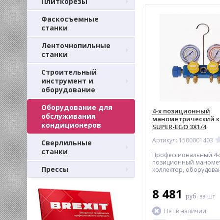
Плиткорезы
Фаскосъемные
станки
Ленточнопильные
станки
Строительный
инструмент и
оборудование
Оборудование для
4-х позиционный
обслуживания
манометрический к
кондиционеров
SUPER-EGO 3Х1/4
Артикул: 1500001403
Сверлильные
станки
Профессиональный 4-
позиционный маноме
Прессы
коллектор, оборудов
большими поворотны
8 481
руб.
за шт
Нет в наличии