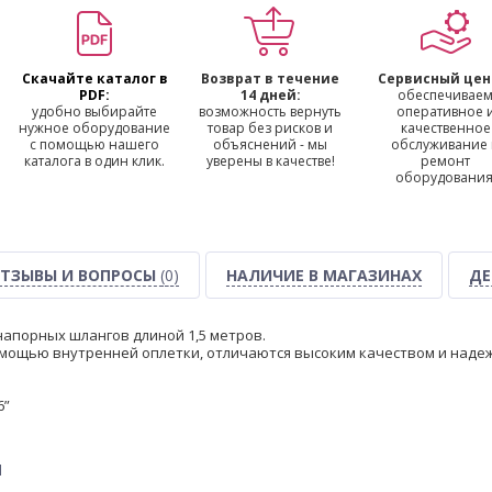
Скачайте каталог в
Возврат в течение
Сервисный цен
PDF:
14 дней:
обеспечивае
удобно выбирайте
возможность вернуть
оперативное 
нужное оборудование
товар без рисков и
качественное
с помощью нашего
объяснений - мы
обслуживание
каталога в один клик.
уверены в качестве!
ремонт
оборудования
ТЗЫВЫ И ВОПРОСЫ
(0)
НАЛИЧИЕ В МАГАЗИНАХ
ДЕ
напорных шлангов длиной 1,5 метров.
мощью внутренней оплетки, отличаются высоким качеством и наде
6”
ы