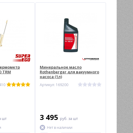
термометр
Минеральное масло
O TRM
Rothenberger для вакуумного
насоса (1л)
410
Артикул: 169200
3 495
а шт
руб.
за шт
и
Нет в наличии