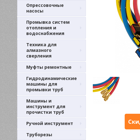
Опрессовочные
насосы
Промывка систем
отопления и
водоснабжения
Техника для
алмазного
сверления
Муфты ремонтные
Гидродинамические
машины для
промывки труб
Машины и
инструмент для
прочистки труб
Ски
Ручной инструмент
Труборезы