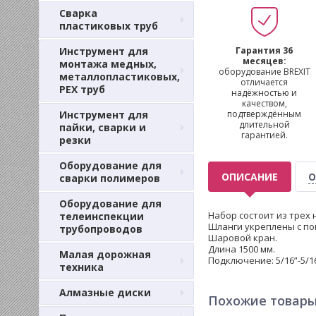
Сварка
пластиковых труб
Инструмент для
Гарантия 36
месяцев:
монтажа медных,
оборудование BREXIT
металлопластиковых,
отличается
PEX труб
надёжностью и
качеством,
Инструмент для
подтверждённым
длительной
пайки, сварки и
гарантией.
резки
Оборудование для
ОПИСАНИЕ
О
сварки полимеров
Оборудование для
Набор состоит из трех 
телеинспекции
Шланги укреплены с по
трубопроводов
Шаровой кран.
Длина 1500 мм.
Малая дорожная
Подключение: 5/16”-5/1
техника
Алмазные диски
Похожие товар