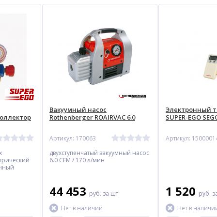
Вакуумный насос
Электронный 
оллектор
Rothenberger ROAIRVAC 6.0
SUPER-EGO SEG
Артикул: 170063
Артикул: 1500001
х
двухступенчатый вакуумный насос
трический
6.0 CFM / 170 л/мин
анный
ми ручками
44 453
1 520
руб.
за шт
руб.
з
Нет в наличии
Нет в наличи