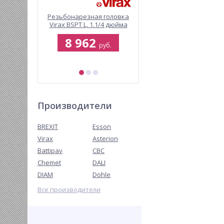
ель для
Резьбонарезная головка
Установка алмазного
руб
Virax BSPT L, 1.1/4 дюйма
бурения Virax V 250
й BREXIT
0
8 962
418 868
P G320
руб.
руб.
руб.
б.
Производители
BREXIT
Esson
Virax
Asterion
Battipav
CBC
Chemet
DALI
DIAM
Dohle
Все производители