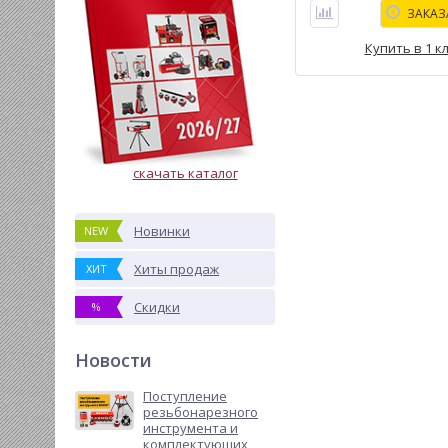
ЗАКАЗ
Купить в 1 к
скачать каталог
Новинки
NEW
Хиты продаж
ХИТ
Скидки
%
Новости
Поступление
резьбонарезного
инструмента и
комплектующих