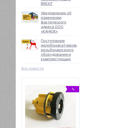
BREXIT
Уведомление об
изменении
фактического
адреса ООО
«КАНЮК»
Поступление
желобонакатчиков,
резьбонарезного
оборудования и
комплектующих
Все новости
-18%
%