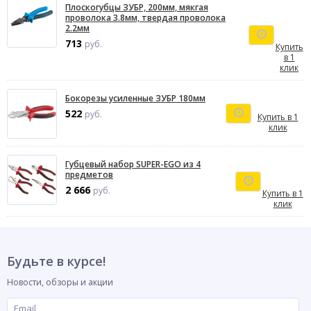
Плоскогубцы ЗУБР, 200мм, мякгая
проволока 3.8мм, твердая проволока
2.2мм
713
руб.
Купить
в 1
клик
Бокорезы усиленные ЗУБР 180мм
522
руб.
Купить в 1
клик
Губцевый набор SUPER-EGO из 4
предметов
2 666
руб.
Купить в 1
клик
Будьте в курсе!
Новости, обзоры и акции