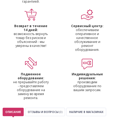
гарантией.
Возврат в течение
Сервисный центр:
14 дней:
обеспечиваем
возможность вернуть
оперативное и
товар без рисков и
качественное
объяснений - мы
обслуживание и
уверены в качестве!
ремонт
оборудования.
Подменное
Индивидуальные
оборудование:
решения:
не прерывайте работу
производим
- предоставляем
оборудование по
оборудование на
вашим запросам.
замену во время
ремонта.
ОПИСАНИЕ
ОТЗЫВЫ И ВОПРОСЫ
(0)
НАЛИЧИЕ В МАГАЗИНАХ