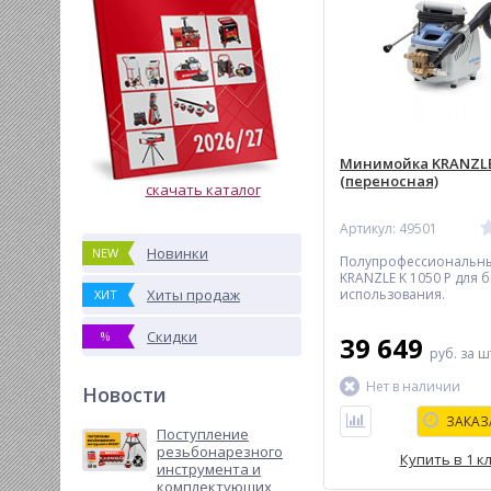
Минимойка KRANZLE 
(переносная)
скачать каталог
Артикул: 49501
Новинки
NEW
Полупрофессиональны
KRANZLE K 1050 P для 
использования.
Хиты продаж
ХИТ
Скидки
%
39 649
руб.
за ш
Нет в наличии
Новости
ЗАКАЗ
Поступление
резьбонарезного
Купить в 1 к
инструмента и
комплектующих