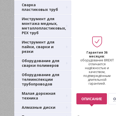
Сварка
пластиковых труб
Инструмент для
монтажа медных,
металлопластиковых,
PEX труб
Инструмент для
пайки, сварки и
резки
Гарантия 36
месяцев:
оборудование BREXIT
Оборудование для
отличается
сварки полимеров
надёжностью и
качеством,
Оборудование для
подтверждённым
телеинспекции
длительной
гарантией.
трубопроводов
Малая дорожная
техника
ОПИСАНИЕ
О
Алмазные диски