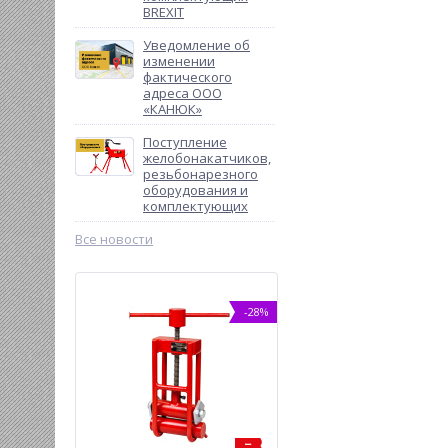
BREXIT
Уведомление об
изменении
фактического
адреса ООО
«КАНЮК»
Поступление
желобонакатчиков,
резьбонарезного
оборудования и
комплектующих
Все новости
%
-28%