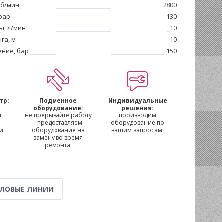
об/мин
2800
бар
130
ы, л/мин
10
га, м
10
ение, бар
150
тр:
Подменное
Индивидуальные
м
оборудование:
решения:
и
не прерывайте работу
производим
- предоставляем
оборудование по
 и
оборудование на
вашим запросам.
замену во время
.
ремонта.
ЛОВЫЕ ЛИНИИ