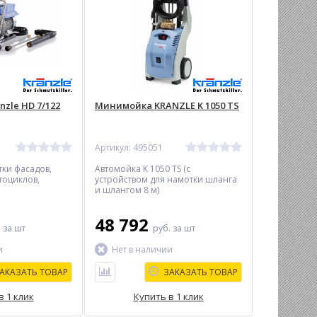
zle HD 7/122
Минимойка KRANZLE K 1050 TS
Артикул: 495051
тки фасадов,
Автомойка K 1050 TS (с
тоциклов,
устройством для намотки шланга
и шлангом 8 м)
48 792
.
за шт
руб.
за шт
и
Нет в наличии
АКАЗАТЬ ТОВАР
ЗАКАЗАТЬ ТОВАР
в 1 клик
Купить в 1 клик