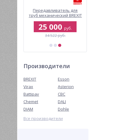
 головка
Передавливатель для
Передавливатель дл
мм
труб механический BREXIT
труб механический BRE
BrexPRESS GP 63
BrexPRESS WP 110
7
25 000
23 000
руб.
руб.
руб.
34 522 руб.
27 925 руб.
Производители
BREXIT
Esson
Virax
Asterion
Battipav
CBC
Chemet
DALI
DIAM
Dohle
Все производители