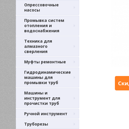
Опрессовочные
насосы
Промывка систем
отопления и
водоснабжения
Техника для
алмазного
сверления
Муфты ремонтные
Гидродинамические
машины для
промывки труб
Ски
Машины и
инструмент для
прочистки труб
Ручной инструмент
Труборезы