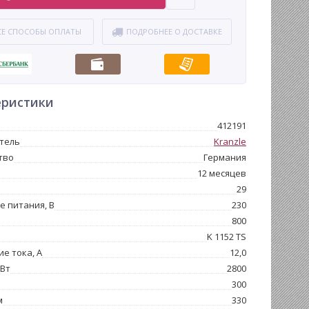
СЕ СПОСОБЫ ОПЛАТЫ
ПОДРОБНЕЕ О ДОСТАВКЕ
еристики
412191
тель
Kranzle
тво
Германия
12 месяцев
29
 питания, В
230
800
K 1152 TS
е тока, А
12,0
 Вт
2800
300
м
330