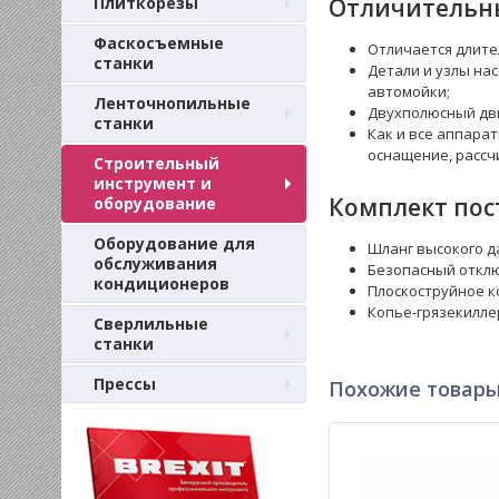
Плиткорезы
Отличительны
Фаскосъемные
Отличается длите
станки
Детали и узлы на
автомойки;
Ленточнопильные
Двухполюсный дви
станки
Как и все аппара
оснащение, рассч
Строительный
инструмент и
Комплект пос
оборудование
Оборудование для
Шланг высокого да
обслуживания
Безопасный откл
кондиционеров
Плоскоструйное ко
Копье-грязекилле
Сверлильные
станки
Прессы
Похожие товар