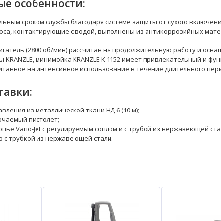
е особенности:
льным сроком службы благодаря системе защиты от сухого включени
соса, контактирующие с водой, выполнены из антикоррозийных мате
гатель (2800 об/мин) рассчитан на продолжительную работу и осна
ты KRANZLE, минимойка KRANZLE K 1152 имеет привлекательный и фу
итанное на интенсивное использование в течение длительного пер
тавки:
вления из металлической ткани НД 6 (10 м);
ючаемый пистолет;
пье Vario-Jet с регулируемым соплом и с трубой из нержавеющей ста
р с трубкой из нержавеющей стали.
ы