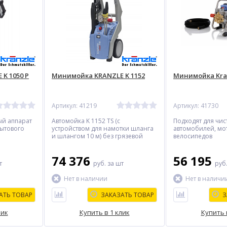
K 1050 P
Минимойка KRANZLE K 1152
Минимойка Kran
Артикул: 41219
Артикул: 41730
й аппарат
Автомойка K 1152 TS (с
Подходят для чис
бытового
устройством для намотки шланга
автомобилей, мо
и шлангом 10 м) без грязевой
велосипедов
фрезы
74 376
56 195
т
руб.
за шт
руб
Нет в наличии
Нет в наличи
АТЬ ТОВАР
ЗАКАЗАТЬ ТОВАР
З
лик
Купить в 1 клик
Купить 