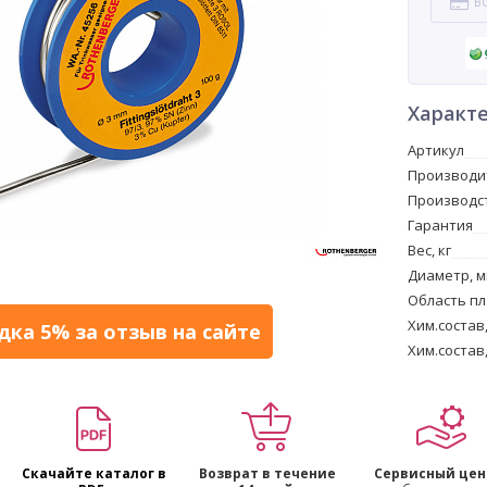
В
Характ
Артикул
Производи
Производс
Гарантия
Вес, кг
Диаметр, 
Область пл
Хим.состав
дка 5% за отзыв на сайте
Хим.состав
Скачайте каталог в
Возврат в течение
Сервисный цен