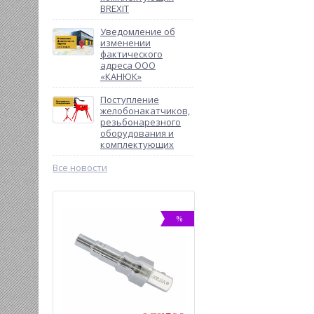
BREXIT
Уведомление об
изменении
фактического
адреса ООО
«КАНЮК»
Поступление
желобонакатчиков,
резьбонарезного
оборудования и
комплектующих
Все новости
-13%
%