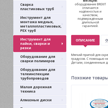
месяцев:
Сварка
оборудование BREXIT
отличается
пластиковых труб
надёжностью и
качеством,
Инструмент для
подтверждённым
монтажа медных,
длительной
металлопластиковых,
гарантией.
PEX труб
Инструмент для
ОПИСАНИЕ
О
пайки, сварки и
резки
Мягкий припой для скр
Оборудование для
градусов. С помощью н
сварки полимеров
Детали, соединенные д
Оборудование для
телеинспекции
Похожие товар
трубопроводов
Малая дорожная
техника
Алмазные диски