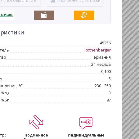
СЕ СПОСОБЫ ОПЛАТЫ
ПОДРОБНЕЕ О ДОСТАВКЕ
еристики
45256
тель
Rothenberger
тво
Германия
24 месяца
0,100
мм
3
авления, °С
230 - 250
, %Ag
3
, %Sn
97
тр:
Подменное
Индивидуальные