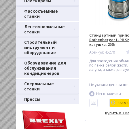
Плиткорезы
Фаскосъемные
станки
Ленточнопильные
станки
Стандартный прип
Rothenberger L-PB S
Строительный
катушка, 250г
инструмент и
оборудование
Артикул: 45270
Для проведения обыч
Оборудование для
по пайке белой жести,
обслуживания
латуни, а также для л
кондиционеров
Сверлильные
Не указана цена
за шт
станки
Нет в наличии
Прессы
ЗАКАЗ
Купить в 1 к