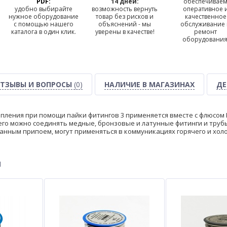
PDF:
14 дней:
обеспечивае
удобно выбирайте
возможность вернуть
оперативное 
нужное оборудование
товар без рисков и
качественное
с помощью нашего
объяснений - мы
обслуживание
каталога в один клик.
уверены в качестве!
ремонт
оборудования
ТЗЫВЫ И ВОПРОСЫ
(0)
НАЛИЧИЕ В МАГАЗИНАХ
ДЕ
епления при помощи пайки фитингов 3 применяется вместе с флюсом R
его можно соединять медные, бронзовые и латунные фитинги и трубы
анным припоем, могут применяться в коммуникациях горячего и хол
ы