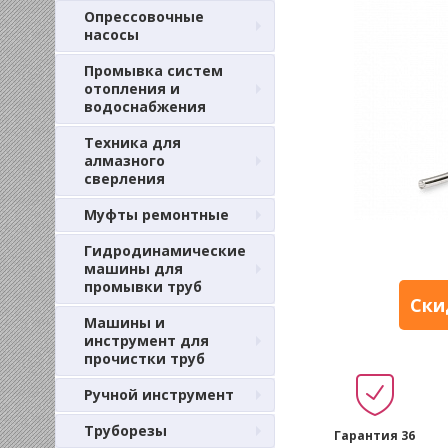
Опрессовочные
насосы
Промывка систем
отопления и
водоснабжения
Техника для
алмазного
сверления
Муфты ремонтные
Гидродинамические
машины для
промывки труб
Ски
Машины и
инструмент для
прочистки труб
Ручной инструмент
Труборезы
Гарантия 36