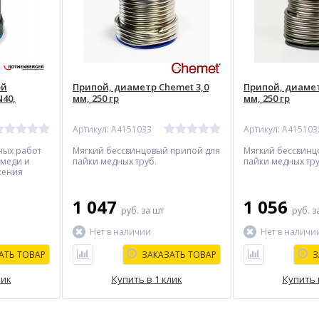
ой
Припой, диаметр Chemet 3,0
Припой, диамет
N40,
мм, 250 гр
мм, 250 гр
Артикул: А4151033
Артикул: А415103
ных работ
Мягкий бессвинцовый припой для
Мягкий бессвинц
 меди и
пайки медных труб.
пайки медных тру
ужения
1 047
1 056
руб.
за шт
руб.
з
Нет в наличии
Нет в наличи
АТЬ ТОВАР
ЗАКАЗАТЬ ТОВАР
З
лик
Купить в 1 клик
Купить 