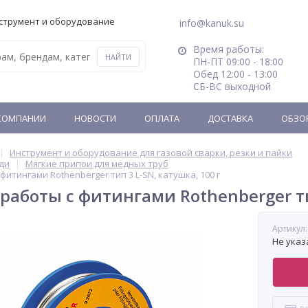
струмент и оборудование
info@kanuk.su
Время работы:
ПН-ПТ 09:00 - 18:00
Обед 12:00 - 13:00
СБ-ВС выходной
КОМПАНИИ
НОВОСТИ
ОПЛАТА
ДОСТАВКА
ОБЗО
Инструмент и оборудование для газовой сварки, резки и пайки
ди
Мягкие припои для медных труб
фитингами Rothenberger тип 3 L-SN, катушка, 100 г
работы с фитингами Rothenberger тип
Артикул:
Не указ