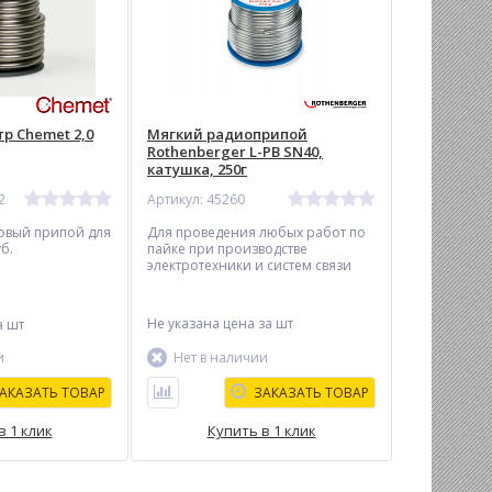
р Chemet 2,0
Мягкий радиоприпой
Rothenberger L-PB SN40,
катушка, 250г
2
Артикул: 45260
овый припой для
Для проведения любых работ по
б.
пайке при производстве
электротехники и систем связи
Не указана цена
за шт
а шт
и
Нет в наличии
АКАЗАТЬ ТОВАР
ЗАКАЗАТЬ ТОВАР
в 1 клик
Купить в 1 клик