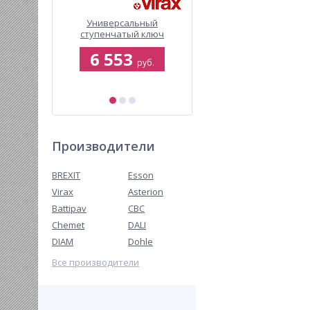
й клупп
Универсальный
Ключ трубный Virax
трещоткой
ступенчатый ключ
Viragrip, 2 дюйма
американка Virax
0
6 553
1 452
руб.
руб.
руб.
б.
Производители
BREXIT
Esson
Virax
Asterion
Battipav
CBC
Chemet
DALI
DIAM
Dohle
Все производители