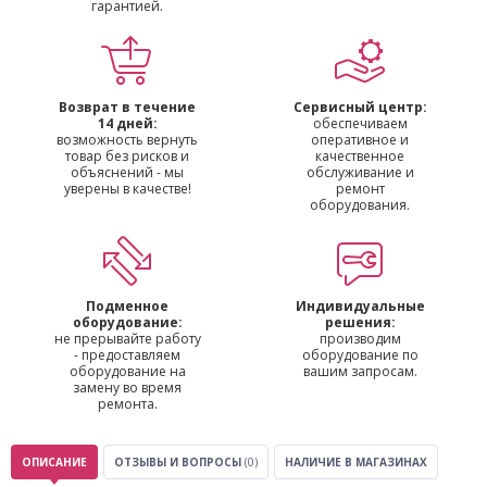
гарантией.
Возврат в течение
Сервисный центр:
14 дней:
обеспечиваем
возможность вернуть
оперативное и
товар без рисков и
качественное
объяснений - мы
обслуживание и
уверены в качестве!
ремонт
оборудования.
Подменное
Индивидуальные
оборудование:
решения:
не прерывайте работу
производим
- предоставляем
оборудование по
оборудование на
вашим запросам.
замену во время
ремонта.
ОПИСАНИЕ
ОТЗЫВЫ И ВОПРОСЫ
(0)
НАЛИЧИЕ В МАГАЗИНАХ