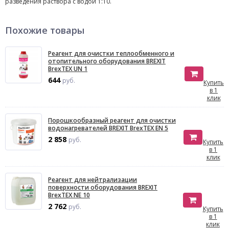
разведения раствора с водой 1:10.
Похожие товары
Реагент для очистки теплообменного и
отопительного оборудования BREXIT
BrexTEX UN 1
644
руб.
Купить
в 1
клик
Порошкообразный реагент для очистки
водонагревателей BREXIT BrexTEX EN 5
2 858
руб.
Купить
в 1
клик
Реагент для нейтрализации
поверхности оборудования BREXIT
BrexTEX NE 10
2 762
руб.
Купить
в 1
клик