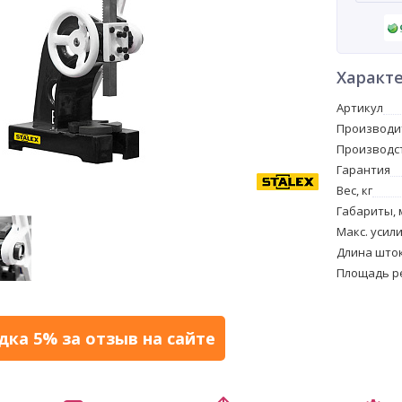
Характ
Артикул
Производи
Производс
Гарантия
Вес, кг
Габариты, 
Макс. усили
Длина шток
Площадь р
дка 5% за отзыв на сайте