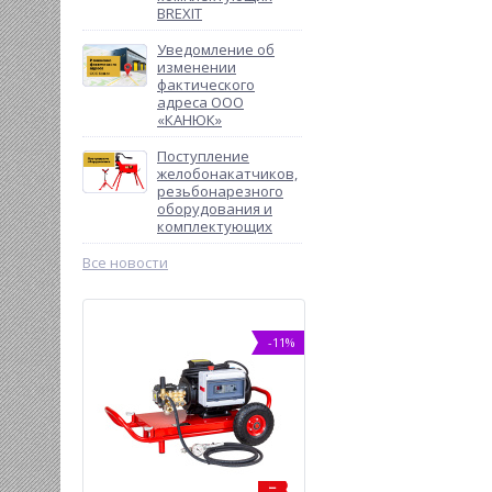
BREXIT
Уведомление об
изменении
фактического
адреса ООО
«КАНЮК»
Поступление
желобонакатчиков,
резьбонарезного
оборудования и
комплектующих
Все новости
%
-11%