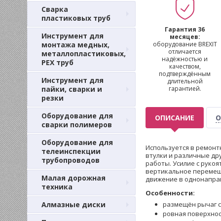
Сварка
пластиковых труб
Гарантия 36
Инструмент для
месяцев:
монтажа медных,
оборудование BREXIT
отличается
металлопластиковых,
надёжностью и
PEX труб
качеством,
подтверждённым
Инструмент для
длительной
пайки, сварки и
гарантией.
резки
Оборудование для
ОПИСАНИЕ
О
сварки полимеров
Оборудование для
Используется в ремонт
телеинспекции
втулки и различные др
трубопроводов
работы. Усилие с руко
вертикальное перемещ
Малая дорожная
движение в однонаправ
техника
Особенности:
Алмазные диски
размещён рычаг с
ровная поверхнос