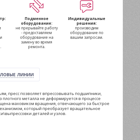
тр:
Подменное
Индивидуальные
м
оборудование:
решения:
и
не прерывайте работу
производим
- предоставляем
оборудование по
 и
оборудование на
вашим запросам.
замену во время
.
ремонта.
ЛОВЫЕ ЛИНИИ
ьям, пресс позволяет впрессовывать подшипники,
з плотного металла не деформируется в процессе
нащена маховиком вращения, отвечающего за быстрое
механизмом, который преобразует вращательное
и\выпрессовки деталей и узлов.