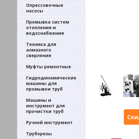
Опрессовочные
насосы
Промывка систем
отопления и
водоснабжения
Техника для
алмазного
сверления
Муфты ремонтные
Гидродинамические
машины для
промывки труб
Машины и
инструмент для
прочистки труб
Ски
Ручной инструмент
Труборезы