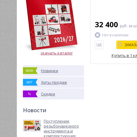
32 400
руб.
за ш
Нет в наличии
ЗАКАЗ
скачать каталог
Купить в 1 к
Новинки
NEW
Хиты продаж
ХИТ
Скидки
%
Новости
Поступление
резьбонарезного
инструмента и
комплектующих