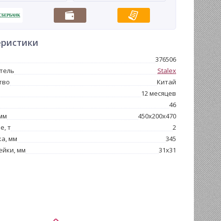
еристики
376506
тель
Stalex
тво
Китай
12 месяцев
46
мм
450x200x470
е, т
2
а, мм
345
ейки, мм
31x31