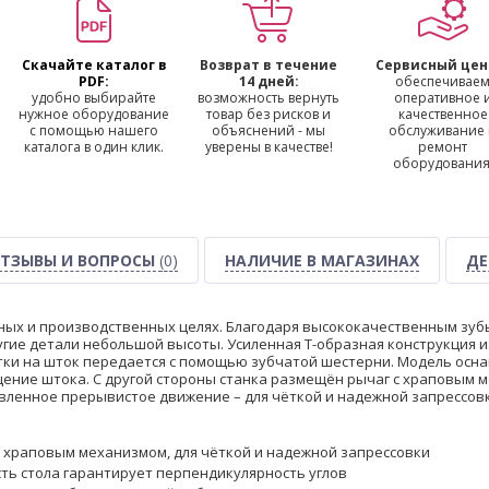
Скачайте каталог в
Возврат в течение
Сервисный цен
PDF:
14 дней:
обеспечивае
удобно выбирайте
возможность вернуть
оперативное 
нужное оборудование
товар без рисков и
качественное
с помощью нашего
объяснений - мы
обслуживание
каталога в один клик.
уверены в качестве!
ремонт
оборудования
ТЗЫВЫ И ВОПРОСЫ
(0)
НАЛИЧИЕ В МАГАЗИНАХ
ДЕ
ных и производственных целях. Благодаря высококачественным зуб
угие детали небольшой высоты. Усиленная Т-образная конструкция и
ятки на шток передается с помощью зубчатой шестерни. Модель ос
ение штока. С другой стороны станка размещён рычаг с храповым 
ленное прерывистое движение – для чёткой и надежной запрессовк
 храповым механизмом, для чёткой и надежной запрессовки
ть стола гарантирует перпендикулярность углов