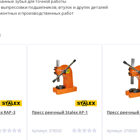
анные зубья для точной работы
и выпрессовки подшипников, втулок и других деталей
емонтных и производственных работ
ы
x RAP-3
Пресс реечный Stalex AP-1
Пресс реечный 
Артикул: 376502
Артикул: 376503