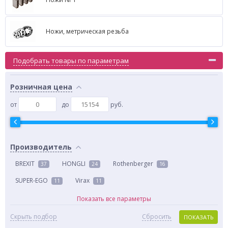
Ножи, метрическая резьба
Подобрать товары по параметрам
Розничная цена
от
до
руб.
Производитель
BREXIT
HONGLI
Rothenberger
37
24
16
SUPER-EGO
Virax
11
11
Показать все параметры
Скрыть подбор
Сбросить
ПОКАЗАТЬ