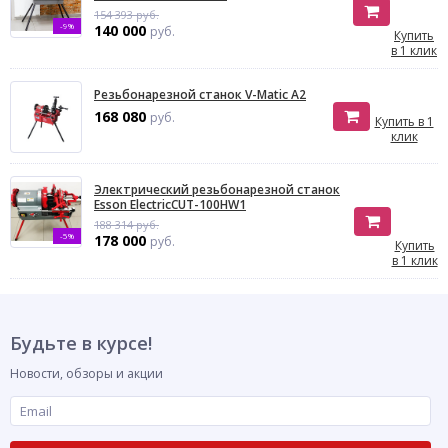
154 393 руб.
-9%
140 000
руб.
Купить
в 1 клик
Резьбонарезной станок V-Matic A2
168 080
руб.
Купить в 1
клик
Электрический резьбонарезной станок
Esson ElectricCUT-100HW1
188 314 руб.
-5%
178 000
руб.
Купить
в 1 клик
Будьте в курсе!
Новости, обзоры и акции