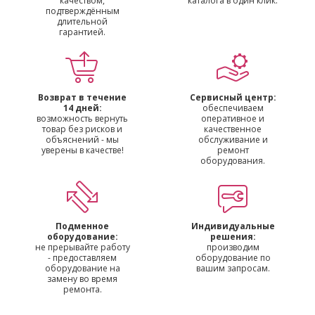
качеством,
каталога в один клик.
подтверждённым
длительной
гарантией.
Возврат в течение
Сервисный центр:
14 дней:
обеспечиваем
возможность вернуть
оперативное и
товар без рисков и
качественное
объяснений - мы
обслуживание и
уверены в качестве!
ремонт
оборудования.
Подменное
Индивидуальные
оборудование:
решения:
не прерывайте работу
производим
- предоставляем
оборудование по
оборудование на
вашим запросам.
замену во время
ремонта.