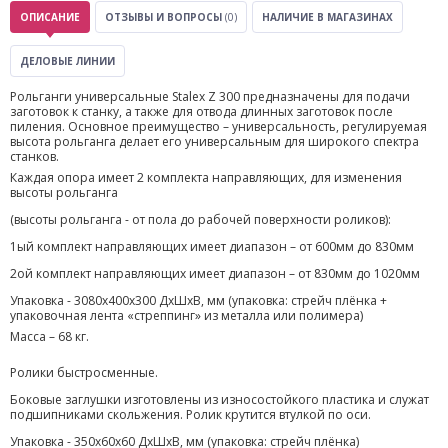
ОПИСАНИЕ
ОТЗЫВЫ И ВОПРОСЫ
(0)
НАЛИЧИЕ В МАГАЗИНАХ
ДЕЛОВЫЕ ЛИНИИ
Рольганги универсальные Stalex Z 300 предназначены для подачи
заготовок к станку, а также для отвода длинных заготовок после
пиления. Основное преимущество – универсальность, регулируемая
высота рольганга делает его универсальным для широкого спектра
станков.
Каждая опора имеет 2 комплекта направляющих, для изменения
высоты рольганга
(высоты рольганга - от пола до рабочей поверхности роликов):
1ый комплект направляющих имеет диапазон – от 600мм до 830мм
2ой комплект направляющих имеет диапазон – от 830мм до 1020мм
Упаковка - 3080х400х300 ДхШхВ, мм (упаковка: стрейч плёнка +
упаковочная лента «стреппинг» из металла или полимера)
Масса – 68 кг.
Ролики быстросменные.
Боковые заглушки изготовлены из износостойкого пластика и служат
подшипниками скольжения. Ролик крутится втулкой по оси.
Упаковка - 350х60х60 ДхШхВ, мм (упаковка: стрейч плёнка)