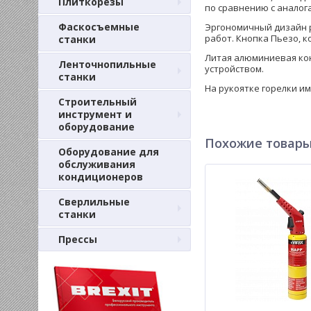
Плиткорезы
по сравнению с аналог
Фаскосъемные
Эргономичный дизайн р
работ. Кнопка Пьезо, к
станки
Литая алюминиевая кон
Ленточнопильные
устройством.
станки
На рукоятке горелки и
Строительный
инструмент и
оборудование
Похожие товар
Оборудование для
обслуживания
кондиционеров
Сверлильные
станки
Прессы