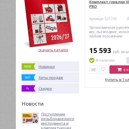
Комплект горелки V
PRO
Артикул: 521735
Эргономичная рукоятк
вес, пьезподжиг, испо
любом положении
15 593
скачать каталог
руб.
за ш
В наличии
Новинки
NEW
В 
Хиты продаж
ХИТ
Купить в 1 к
Скидки
%
Новости
Поступление
резьбонарезного
инструмента и
комплектующих