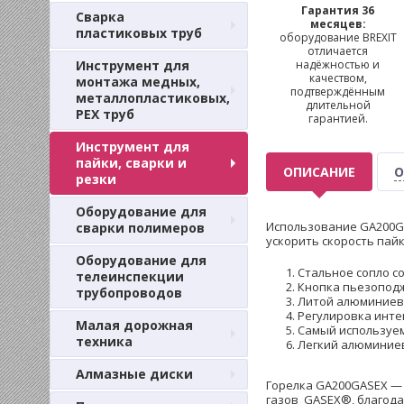
Гарантия 36
Сварка
месяцев:
пластиковых труб
оборудование BREXIT
отличается
Инструмент для
надёжностью и
качеством,
монтажа медных,
подтверждённым
металлопластиковых,
длительной
PEX труб
гарантией.
Инструмент для
пайки, сварки и
ОПИСАНИЕ
О
резки
Оборудование для
Использование GA200GA
сварки полимеров
ускорить скорость пай
Оборудование для
Стальное сопло 
телеинспекции
Кнопка пьезопод
трубопроводов
Литой алюминиев
Регулировка инте
Малая дорожная
Самый используем
техника
Легкий алюминие
Алмазные диски
Горелка GA200GASEX —
газов GASEX®, благода