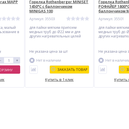
irax MAPP
Горелка Rothenberger MINISET
Горелка Rothen
1450°C с баллончиком
РОФАЙЕР 1800°C
MINIGAS 100
баллончиком M
Артикул: 35503
Артикул: 35501
а, малый
для пайки мягким припоем
для пайки мягки
льзование в
медных труб до Ø22 мм и для
медных труб до Ø
других нагревательных целей
других нагреват
Не указана цена
за шт
Не указана цена
т
-
+
Нет в наличии
Нет в наличи
ЗАКАЗАТЬ ТОВАР
З
КОРЗИНУ
лик
Купить в 1 клик
Купить 