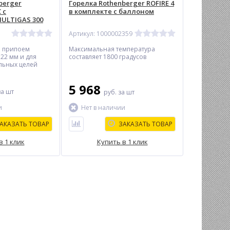
berger
Горелка Rothenberger ROFIRE 4
 c
в комплекте с баллоном
ULTIGAS 300
Артикул: 1000002359
м припоем
Максимальная температура
22 мм и для
составляет 1800 градусов
ельных целей
5 968
за шт
руб.
за шт
и
Нет в наличии
АКАЗАТЬ ТОВАР
ЗАКАЗАТЬ ТОВАР
в 1 клик
Купить в 1 клик