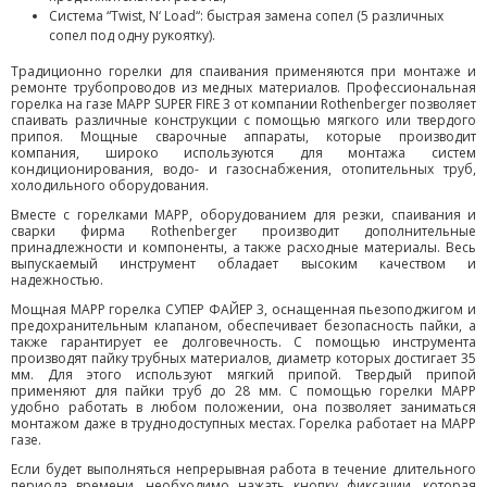
Система “Twist, N‘ Load“: быстрая замена сопел (5 различных
сопел под одну рукоятку).
Традиционно горелки для спаивания применяются при монтаже и
ремонте трубопроводов из медных материалов. Профессиональная
горелка на газе MAPP SUPER FIRE 3 от компании Rothenberger позволяет
спаивать различные конструкции с помощью мягкого или твердого
припоя. Мощные сварочные аппараты, которые производит
компания, широко используются для монтажа систем
кондиционирования, водо- и газоснабжения, отопительных труб,
холодильного оборудования.
Вместе с горелками MAPP, оборудованием для резки, спаивания и
сварки фирма Rothenberger производит дополнительные
принадлежности и компоненты, а также расходные материалы. Весь
выпускаемый инструмент обладает высоким качеством и
надежностью.
Мощная MAPP горелка СУПЕР ФАЙЕР 3, оснащенная пьезоподжигом и
предохранительным клапаном, обеспечивает безопасность пайки, а
также гарантирует ее долговечность. С помощью инструмента
производят пайку трубных материалов, диаметр которых достигает 35
мм. Для этого используют мягкий припой. Твердый припой
применяют для пайки труб до 28 мм. С помощью горелки MAPP
удобно работать в любом положении, она позволяет заниматься
монтажом даже в труднодоступных местах. Горелка работает на MAPP
газе.
Если будет выполняться непрерывная работа в течение длительного
периода времени, необходимо нажать кнопку фиксации, которая