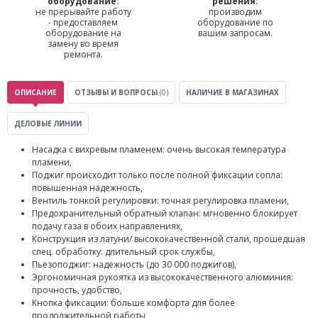
оборудование:
решения:
не прерывайте работу
производим
- предоставляем
оборудование по
оборудование на
вашим запросам.
замену во время
ремонта.
ОПИСАНИЕ
ОТЗЫВЫ И ВОПРОСЫ
(0)
НАЛИЧИЕ В МАГАЗИНАХ
ДЕЛОВЫЕ ЛИНИИ
Насадка с вихревым пламенем: очень высокая температура
пламени,
Поджиг происходит только после полной фиксации сопла:
повышенная надежность,
Вентиль тонкой регулировки: точная регулировка пламени,
Предохранительный обратный клапан: мгновенно блокирует
подачу газа в обоих направлениях,
Конструкция из латуни/ высококачественной стали, прошедшая
спец. обработку: длительный срок службы,
Пьезоподжиг: надежность (до 30 000 поджигов),
Эргономичная рукоятка из высококачественного алюминия:
прочность, удобство,
Кнопка фиксации: больше комфорта для более
продолжительной работы,