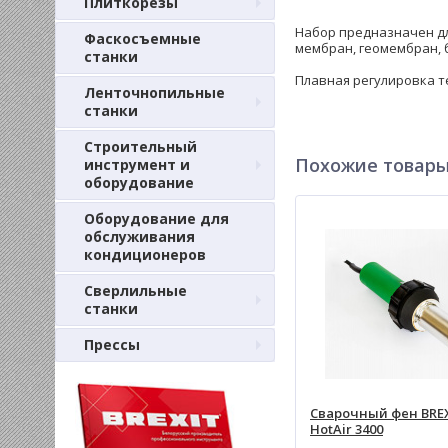
Плиткорезы
Набор предназначен дл
Фаскосъемные
мембран, геомембран, 
станки
Плавная регулировка те
Ленточнопильные
станки
Строительный
Похожие товар
инструмент и
оборудование
Оборудование для
обслуживания
кондиционеров
Сверлильные
станки
Прессы
Сварочный фен BREX
HotAir 3400