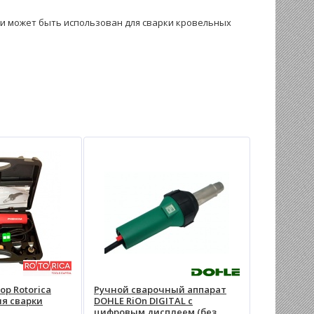
ми может быть использован для сварки кровельных
р Rotorica
Ручной сварочный аппарат
ля сварки
DOHLE RiOn DIGITAL с
цифровым дисплеем (без