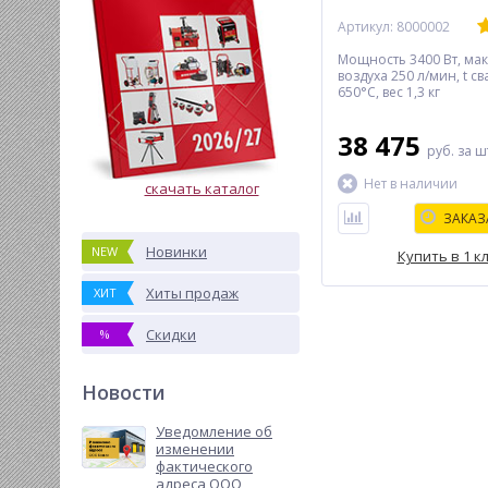
Артикул: 8000002
Мощность 3400 Вт, мак
воздуха 250 л/мин, t св
650°С, вес 1,3 кг
38 475
руб.
за ш
Нет в наличии
скачать каталог
ЗАКАЗ
Новинки
NEW
Купить в 1 к
Хиты продаж
ХИТ
Скидки
%
Новости
Уведомление об
изменении
фактического
адреса ООО