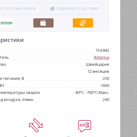
СЕ СПОСОБЫ ОПЛАТЫ
ПОДРОБНЕЕ О ДОСТАВКЕ
еристики
154.842
тель
Rotorica
тво
Швейцария
12 месяцев
 питания, В
230
 Вт
1600
температуры сварки
40°С - 700°С Макс.
од воздуха, л/мин
240