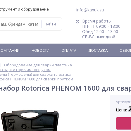
струмент и оборудование
info@kanuk.su
Время работы:
ПН-ПТ 09:00 - 18:00
Обед 12:00 - 13:00
СБ-ВС выходной
КОМПАНИИ
НОВОСТИ
ОПЛАТА
ДОСТАВКА
ОБЗО
Оборудование для сварки пластика
 сварки горячим воздухом
ны (термофены) для сварки пластика
orica PHENOM 1600 для сварки прутком
абор Rotorica PHENOM 1600 для сва
Артикул:
Цена: