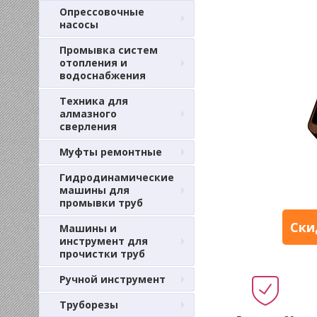
Опрессовочные
насосы
Промывка систем
отопления и
водоснабжения
Техника для
алмазного
сверления
Муфты ремонтные
Гидродинамические
машины для
промывки труб
Ски
Машины и
инструмент для
прочистки труб
Ручной инструмент
Труборезы