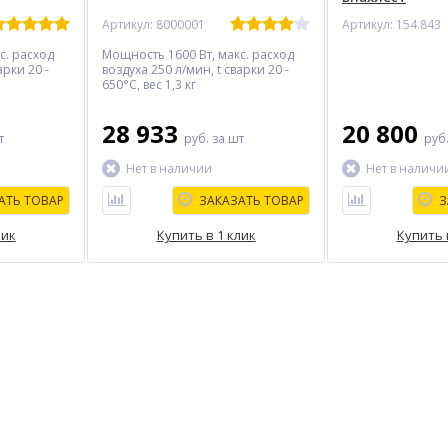
Артикул: 8000001
Артикул: 154.843
с. расход
Мощность 1600 Вт, макс. расход
арки 20 -
воздуха 250 л/мин, t сварки 20 -
650°С, вес 1,3 кг
28 933
20 800
т
руб.
за шт
руб
Нет в наличии
Нет в наличи
АТЬ ТОВАР
ЗАКАЗАТЬ ТОВАР
З
лик
Купить в 1 клик
Купить 