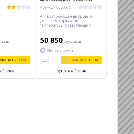
насадок, 230В/1600Вт, расход
Артикул: 6600070
воздуха 250л/мин)
Аппарат оснащён цифровым
дисплеем и датчиком
температуры, позволяющим
выполнять работу с высокой
точностью.
50 850
.
за шт
руб.
за шт
и
Нет в наличии
АКАЗАТЬ ТОВАР
ЗАКАЗАТЬ ТОВАР
в 1 клик
Купить в 1 клик