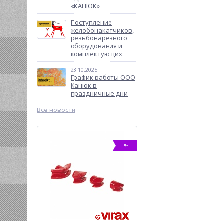
«КАНЮК»
Поступление
желобонакатчиков,
резьбонарезного
оборудования и
комплектующих
23.10.2025
График работы ООО
Канюк в
праздничные дни
Все новости
%
%