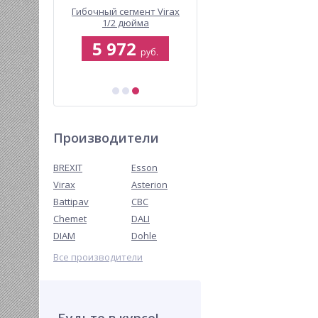
мазного
Гибочный сегмент Virax
Передавливатель дл
 V 250
1/2 дюйма
труб гидравлический
BREXIT BrexPRESS GP G1
8
5 972
80 000
16 тонн
руб.
руб.
руб.
98 293 руб.
Производители
BREXIT
Esson
Virax
Asterion
Battipav
CBC
Chemet
DALI
DIAM
Dohle
Все производители