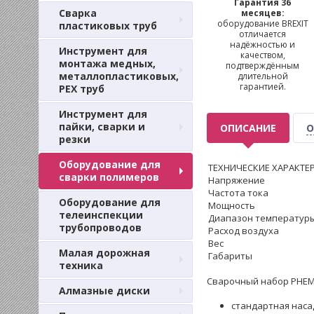
Гарантия 36
Сварка
месяцев:
оборудование BREXIT
пластиковых труб
отличается
надёжностью и
Инструмент для
качеством,
монтажа медных,
подтверждённым
металлопластиковых,
длительной
гарантией.
PEX труб
Инструмент для
пайки, сварки и
ОПИСАНИЕ
О
резки
Оборудование для
ТЕХНИЧЕСКИЕ ХАРАКТЕ
сварки полимеров
Напряжение
Частота тока
Оборудование для
Мощность
телеинспекции
Диапазон температуры
трубопроводов
Расход воздуха
Вес
Малая дорожная
Габариты
техника
Сварочный набор PHEMO
Алмазные диски
стандартная наса