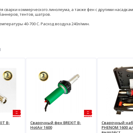
я сварки коммерческого линолеума, а также фен с другими насадка
баннеров, тентов, шатров.
мпературы 40-700 С. Расход воздуха 240л/мин.
ы
IT B-
Сварочный фен BREXIT B-
Сварочный набо
HotAir 1600
PHENOM 1600 д
внахлёст