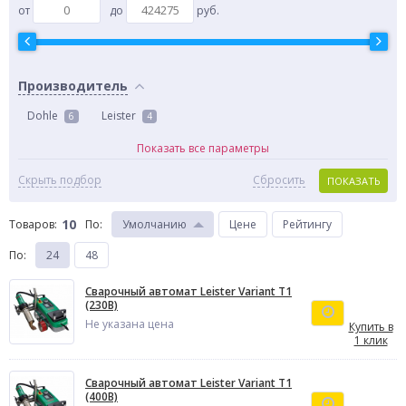
от
до
руб.
Производитель
Dohle
Leister
6
4
Показать все параметры
Скрыть подбор
Сбросить
ПОКАЗАТЬ
10
Товаров:
По
:
Умолчанию
Цене
Рейтингу
По
:
24
48
Сварочный автомат Leister Variant T1
(230В)
Не указана цена
Купить в
1 клик
Сварочный автомат Leister Variant T1
(400В)