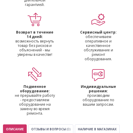
длительной
гарантией.
Возврат в течение
Сервисный центр:
14 дней:
обеспечиваем
возможность вернуть
оперативное и
товар без рисков и
качественное
объяснений - мы
обслуживание и
уверены в качестве!
ремонт
оборудования.
Подменное
Индивидуальные
оборудование:
решения:
не прерывайте работу
производим
- предоставляем
оборудование по
оборудование на
вашим запросам.
замену во время
ремонта.
ОПИСАНИЕ
ОТЗЫВЫ И ВОПРОСЫ
(0)
НАЛИЧИЕ В МАГАЗИНАХ