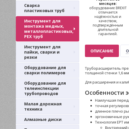
месяцев:
Сварка
оборудование BREXIT
пластиковых труб
отличается
надёжностью и
Инструмент для
качеством,
подтверждённым
монтажа медных,
длительной
металлопластиковых,
гарантией.
PEX труб
Инструмент для
ОПИСАНИЕ
О
пайки, сварки и
резки
Оборудование для
Труборасширитель пред
сварки полимеров
толщиной стенки 1,6 м
Для расширения и калибр
Оборудование для
телеинспекции
Особенности э
трубопроводов
Наилучшая переда
Малая дорожная
точная регулиров
техника
длинное плечо ры
эргономичные рук
Алмазные диски
Технология ЕPT и
Внутренний 