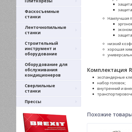
Плиткорезы
защита
защита
Фаскосъемные
станки
Наилучшая п
эргоно
Ленточнопильные
эконом
станки
защита
Строительный
низкий коэф
инструмент и
хорошая хим
оборудование
универсальн
Оборудование для
Комплектация Ro
обслуживания
кондиционеров
экспандерные клещ
набор головок;
Сверлильные
внутренний и внеш
станки
транспортировочн
Прессы
Похожие товар