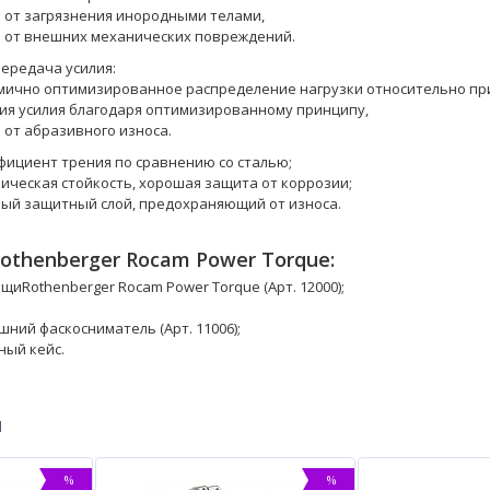
 от загрязнения инородными телами,
 от внешних механических повреждений.
ередача усилия:
мично оптимизированное распределение нагрузки относительно пр
ия усилия благодаря оптимизированному принципу,
 от абразивного износа.
фициент трения по сравнению со сталью;
ическая стойкость, хорошая защита от коррозии;
ый защитный слой, предохраняющий от износа.
thenberger Rocam Power Torque:
иRothenberger Rocam Power Torque (Арт. 12000);
ний фаскосниматель (Арт. 11006);
ый кейс.
ы
%
%