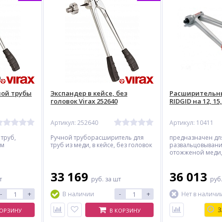
ной трубы
Экспандер в кейсе, без
Расширительн
головок Virax 252640
RIDGID на 12, 15,
Артикул: 252640
Артикул: 10411
труб,
Ручной труборасширитель для
предназначен дл
мм
труб из меди, в кейсе, без головок
развальцовывани
отожженой меди
мягкой стали для
точной стыковки 
33 169
36 013
т
руб.
за шт
руб
-
+
-
+
В наличии
Нет в наличи
З
КОРЗИНУ
В КОРЗИНУ