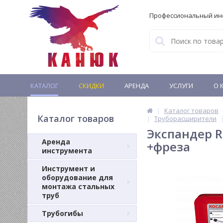
Профессиональный ин
КАТАЛОГ
СКИДКИ
АРЕНДА
УСЛУГИ
О 
Каталог товаров
Каталог товаров
Труборасширители
Экспандер R
Аренда
+фреза
инструмента
Инструмент и
оборудование для
монтажа стальных
труб
Трубогибы