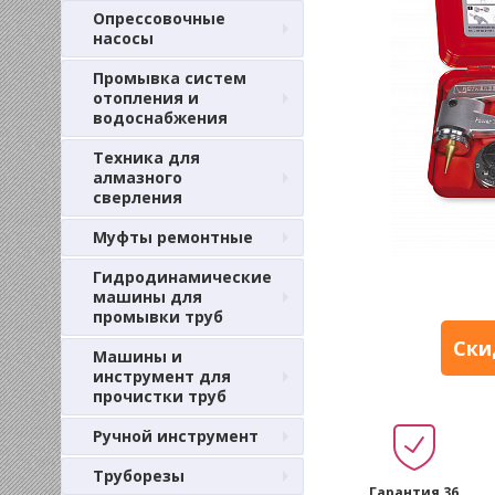
Опрессовочные
насосы
Промывка систем
отопления и
водоснабжения
Техника для
алмазного
сверления
Муфты ремонтные
Гидродинамические
машины для
промывки труб
Ски
Машины и
инструмент для
прочистки труб
Ручной инструмент
Труборезы
Гарантия 36