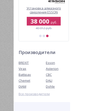
ский
Установка алмазного
Резьбонарезные нож
й насос
сверления ESSON
Virax NPT, 1/2 дюйма
 ECO 5000
ElectricDRIL-205
0
38 000
3 771
руб.
руб.
руб.
б.
40 012 руб.
Производители
BREXIT
Esson
Virax
Asterion
Battipav
CBC
Chemet
DALI
DIAM
Dohle
Все производители