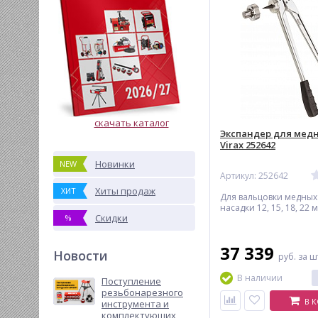
скачать каталог
Экспандер для мед
Virax 252642
Новинки
NEW
Артикул: 252642
Хиты продаж
ХИТ
Для вальцовки медных 
насадки 12, 15, 18, 22 
Скидки
%
37 339
Новости
руб.
за ш
В наличии
Поступление
резьбонарезного
В 
инструмента и
комплектующих