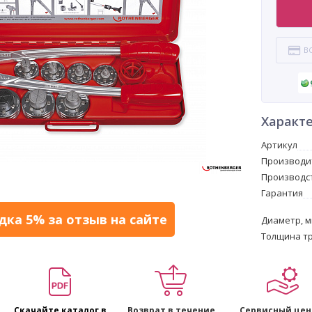
В
Характ
Артикул
Производи
Производс
Гарантия
дка 5% за отзыв на сайте
Диаметр, 
Толщина тр
Скачайте каталог в
Возврат в течение
Сервисный цен