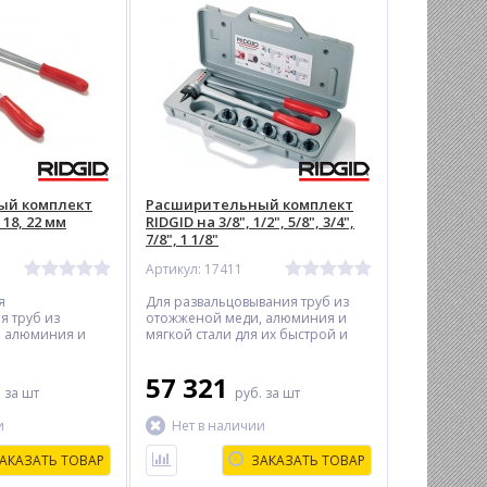
ый комплект
Расширительный комплект
 18, 22 мм
RIDGID на 3/8", 1/2", 5/8", 3/4",
7/8", 1 1/8"
Артикул: 17411
я
Для развальцовывания труб из
я труб из
отожженой меди, алюминия и
, алюминия и
мягкой стали для их быстрой и
 их быстрой и
точной стыковки без фитингов.
без фитингов
57 321
.
за шт
руб.
за шт
и
Нет в наличии
АКАЗАТЬ ТОВАР
ЗАКАЗАТЬ ТОВАР