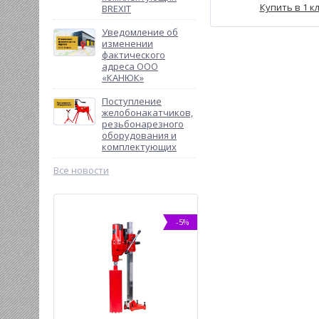
Купить в 1 к
BREXIT
Уведомление об
изменении
фактического
адреса ООО
«КАНЮК»
Поступление
желобонакатчиков,
резьбонарезного
оборудования и
комплектующих
Все новости
-6%
-5%