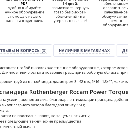
PDF:
14 дней:
обеспечивае
удобно выбирайте
возможность вернуть
оперативное 
нужное оборудование
товар без рисков и
качественное
с помощью нашего
объяснений - мы
обслуживание
каталога в один клик.
уверены в качестве!
ремонт
оборудования
ТЗЫВЫ И ВОПРОСЫ
(0)
НАЛИЧИЕ В МАГАЗИНАХ
ДЕ
ставляет собой высококачественное оборудование, которое использ
м. Длинное плечо рычага позволяет расширить рабочую область при
овки труб из мягкой меди: диаметром 8 - 42 мм., 5/16 - 1.3/4", макси
спандера Rothenberger Rocam Power Torque
ча усилия, экономия силы благодаря оптимизации принципа действ
ка капиллярного зазора благодаря винту KSO;
чага;
оятки не проскальзывают, не защемляют кисть;
меет следующие технические преимущества:
коленчатый рычаг: