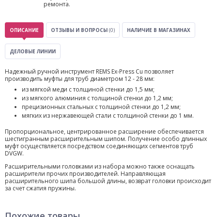
ремонта.
ОПИСАНИЕ
ОТЗЫВЫ И ВОПРОСЫ
(0)
НАЛИЧИЕ В МАГАЗИНАХ
ДЕЛОВЫЕ ЛИНИИ
Надежный ручной инструмент REMS Ex-Press Cu позволяет
производить муфты для труб диаметром 12 - 28 мм:
из мягкой меди с толщиной стенки до 1,5 мм;
из мягкого алюминия с толщиной стенки до 1,2 мм;
прецизионных стальных с толщиной стенки до 1,2 мм;
мягких из нержавеющей стали с толщиной стенки до 1 мм.
Пропорциональное, центрированное расширение обеспечивается
шестигранным расширительным шипом. Получение особо длинных
муфт осуществляется посредством соединяющих сегментов труб
DVGW.
Расширительными головками из набора можно также оснащать
расширители прочих производителей. Направляющая
расширительного шипа большой длины, возврат головки происходит
за счет сжатия пружины.
Похожие товары