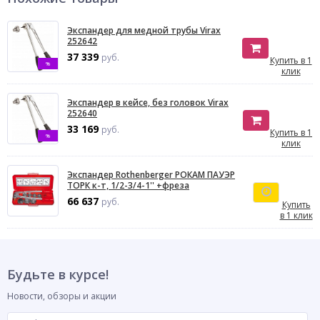
Экспандер для медной трубы Virax
252642
37 339
руб.
Купить в 1
%
клик
Экспандер в кейсе, без головок Virax
252640
33 169
руб.
Купить в 1
%
клик
Экспандер Rothenberger РОКАМ ПАУЭР
ТОРК к-т, 1/2-3/4-1'' +фреза
66 637
руб.
Купить
в 1 клик
Будьте в курсе!
Новости, обзоры и акции