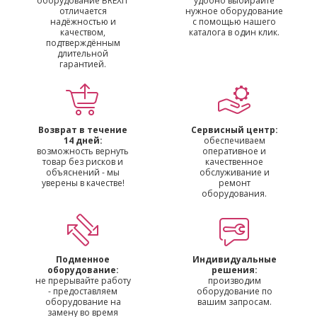
оборудование BREXIT
удобно выбирайте
отличается
нужное оборудование
надёжностью и
с помощью нашего
качеством,
каталога в один клик.
подтверждённым
длительной
гарантией.
Возврат в течение
Сервисный центр:
14 дней:
обеспечиваем
возможность вернуть
оперативное и
товар без рисков и
качественное
объяснений - мы
обслуживание и
уверены в качестве!
ремонт
оборудования.
Подменное
Индивидуальные
оборудование:
решения:
не прерывайте работу
производим
- предоставляем
оборудование по
оборудование на
вашим запросам.
замену во время