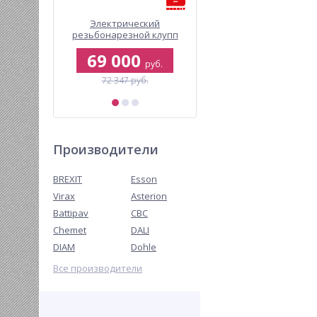
ель для
Электрический
Ключ трубный Virax
ий BREXIT
резьбонарезной клупп
Viragrip, 2 дюйма
P 110
Brexit BrexMATIC 2000
0
69 000
1 452
руб.
руб.
руб.
б.
72 347 руб.
Производители
BREXIT
Esson
Virax
Asterion
Battipav
CBC
Chemet
DALI
DIAM
Dohle
Все производители