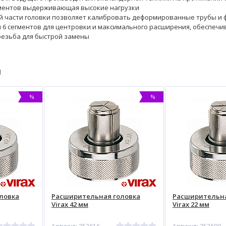
гментов выдерживающая высокие нагрузки
й части головки позволяет калибровать деформированные трубы и 
 6 сегментов для центровки и максимального расширения, обеспе
езьба для быстрой замены
ы
%
%
ловка
Раcширительная головка
Раcширительна
Virax 42 мм
Virax 22 мм