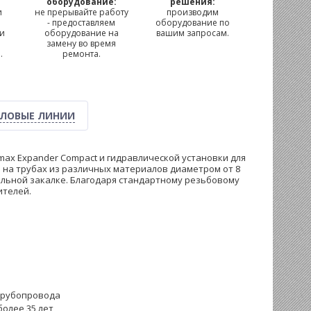
м
оборудование:
решения:
и
не прерывайте работу
производим
- предоставляем
оборудование по
 и
оборудование на
вашим запросам.
замену во время
.
ремонта.
ЛОВЫЕ ЛИНИИ
max Expander Compact и гидравлической установки для
 на трубах из различных материалов диаметром от 8
иальной закалке. Благодаря стандартному резьбовому
ителей.
трубопровода
олее 35 лет