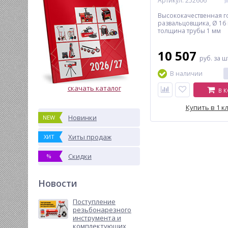
Артикул: 252606
Высококачественная г
развальцовщика, Ø 16
толщина трубы 1 мм
10 507
руб.
за ш
В наличии
скачать каталог
В 
Купить в 1 к
Новинки
NEW
Хиты продаж
ХИТ
Скидки
%
Новости
Поступление
резьбонарезного
инструмента и
комплектующих