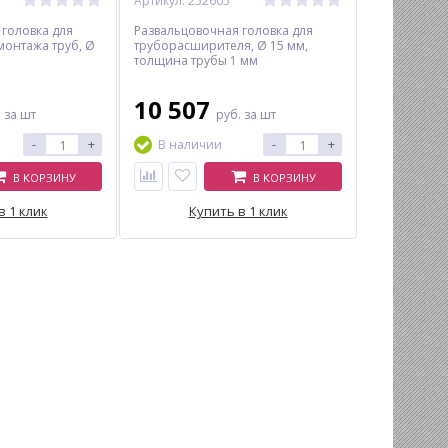
Артикул: 252605
 головка для
Развальцовочная головка для
монтажа труб, Ø
труборасширителя, Ø 15 мм,
толщина трубы 1 мм
10 507
.
за шт
руб.
за шт
-
+
-
+
В наличии
В КОРЗИНУ
В КОРЗИНУ
в 1 клик
Купить в 1 клик