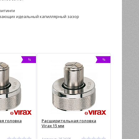
фитинги
чивающих идеальный капиллярный зазор
%
%
я головка
Раcширительная головка
Virax 15 мм