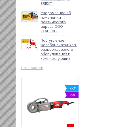
BREXIT
Уведомление об
изменении
фактического
адреса ООО
«КАНЮК»
Поступление
желобонакатчиков,
резьбонарезного
оборудования и
комплектующих
Все новости
-18%
ХИТ
-5%