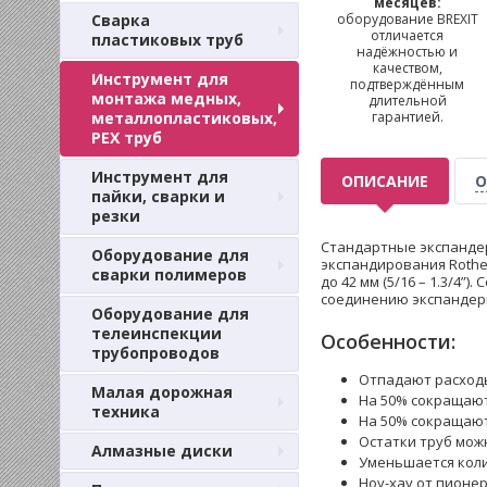
месяцев:
Сварка
оборудование BREXIT
отличается
пластиковых труб
надёжностью и
качеством,
Инструмент для
подтверждённым
монтажа медных,
длительной
металлопластиковых,
гарантией.
PEX труб
Инструмент для
ОПИСАНИЕ
О
пайки, сварки и
резки
Стандартные экспандер
Оборудование для
экспандирования Rothe
сварки полимеров
до 42 мм (5/16 – 1.3/4
соединению экспандерн
Оборудование для
телеинспекции
Особенности:
трубопроводов
Отпадают расходы
Малая дорожная
На 50% сокращают
техника
На 50% сокращают
Остатки труб мож
Алмазные диски
Уменьшается коли
Ноу-хау от пионе