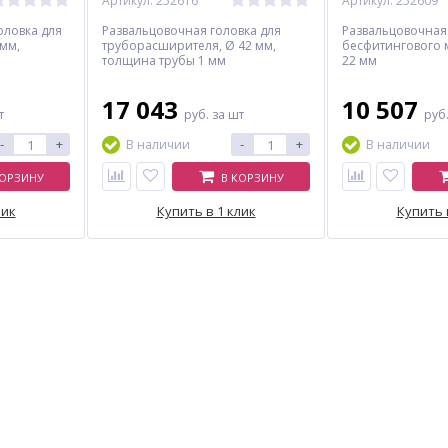
Артикул: 252616
Артикул: 252609
оловка для
Развальцовочная головка для
Развальцовочная
 мм,
труборасширителя, Ø 42 мм,
бесфитингового 
толщина трубы 1 мм
22 мм
17 043
10 507
т
руб.
за шт
руб
-
+
-
+
В наличии
В наличии
КОРЗИНУ
В КОРЗИНУ
лик
Купить в 1 клик
Купить 