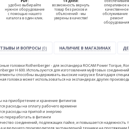
PDF:
14 дней:
обеспечивае
удобно выбирайте
возможность вернуть
оперативное 
нужное оборудование
товар без рисков и
качественное
с помощью нашего
объяснений - мы
обслуживание
каталога в один клик.
уверены в качестве!
ремонт
оборудования
ТЗЫВЫ И ВОПРОСЫ
(0)
НАЛИЧИЕ В МАГАЗИНАХ
ДЕ
ные головки Rothenberger - для экспандера ROCAM Power Torque, Ro
nberger H 600. Используются для изготовления муфтовых соединений
”). Сегменты способны выдерживать высокие нагрузке благодаря спец
ая головка может использоваться на экспандерах других производ
 на приобретение и хранение фитингов
ся расходы на оплату рабочего времени
ся расходы на припой и энергию
но переработать в фитинги
чество соединений, подлежащих пайке, и повышается надежность 
ра и ведущего производителя экспандерной техники на протяжении б