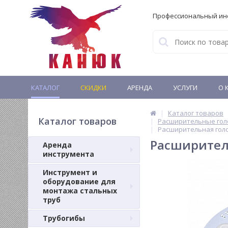
Профессиональный ин
КАТАЛОГ
СКИДКИ
АРЕНДА
УСЛУГИ
О 
Каталог товаров
Каталог товаров
Расширительные гол
Раcширительная голо
Раcширитель
Аренда
инструмента
Инструмент и
оборудование для
монтажа стальных
труб
Трубогибы