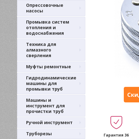
Опрессовочные
насосы
Промывка систем
отопления и
водоснабжения
Техника для
алмазного
сверления
Муфты ремонтные
Гидродинамические
машины для
промывки труб
Ски
Машины и
инструмент для
прочистки труб
Ручной инструмент
Труборезы
Гарантия 36