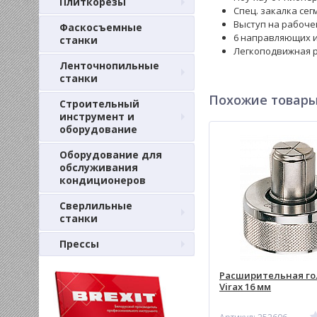
Плиткорезы
Спец. закалка се
Выступ на рабоче
Фаскосъемные
6 направляющих и
станки
Легкоподвижная р
Ленточнопильные
станки
Похожие товар
Строительный
инструмент и
оборудование
Оборудование для
обслуживания
кондиционеров
Сверлильные
станки
Прессы
Раcширительная го
Virax 16 мм