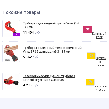
Похожие товары
Труборез для медной трубы Virax Ø 6
- 67 мм
11 404
руб.
Купить в 1
%
клик
Труборез роликовый телескопический
Virax ZR 35 для меди Ø 3 - 35 мм
5 362
руб.
Купить
в 1
клик
Телескопический ручной труборез
Rothenberger Tube Cutter 35
4 235
руб.
Купить в
1 клик