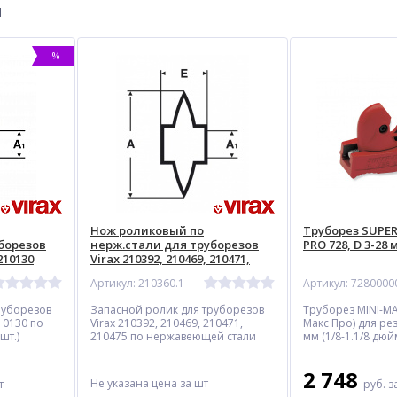
ы
%
Нож роликовый по
Труборез SUPE
борезов
нерж.стали для труборезов
PRO 728, D 3-28 м
 210130
Virax 210392, 210469, 210471,
210475
Артикул: 210360.1
Артикул: 7280000
руборезов
Запасной ролик для труборезов
Труборез MINI-M
210130 по
Virax 210392, 210469, 210471,
Макс Про) для рез
шт.)
210475 по нержавеющей стали
мм (1/8-1.1/8 дюй
(1шт.)
2 748
Не указана цена
за шт
т
руб.
з