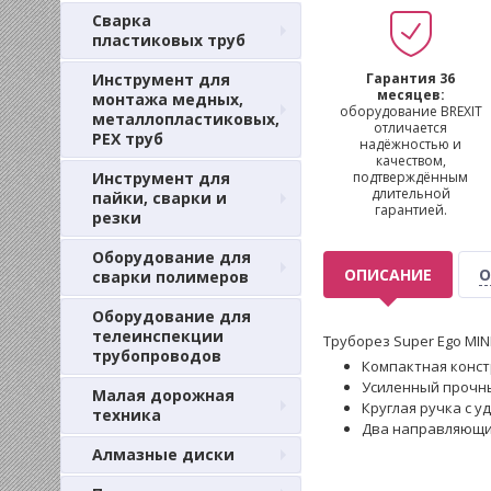
Сварка
пластиковых труб
Инструмент для
Гарантия 36
месяцев:
монтажа медных,
оборудование BREXIT
металлопластиковых,
отличается
PEX труб
надёжностью и
качеством,
Инструмент для
подтверждённым
длительной
пайки, сварки и
гарантией.
резки
Оборудование для
ОПИСАНИЕ
О
сварки полимеров
Оборудование для
телеинспекции
Труборез Super Ego MIN
трубопроводов
Компактная конст
Усиленный прочны
Малая дорожная
Круглая ручка с 
техника
Два направляющих
Алмазные диски