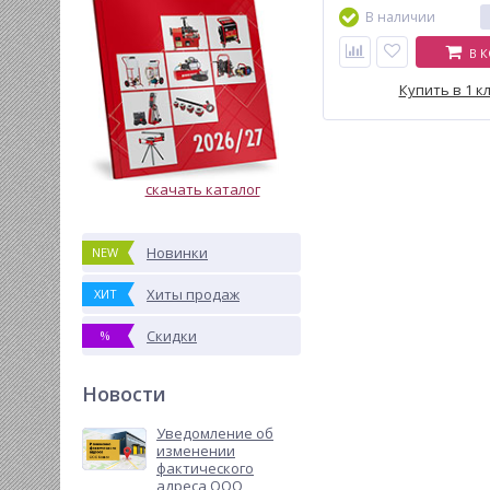
В наличии
В 
Купить в 1 к
скачать каталог
Новинки
NEW
Хиты продаж
ХИТ
Скидки
%
Новости
Уведомление об
изменении
фактического
адреса ООО