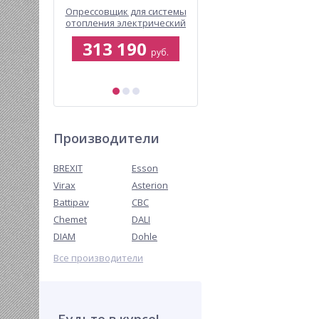
рументов
Опрессовщик для системы
Инспекционная виде
641
отопления электрический
система Virax MINI
BREXIT BrexTEST PRO 1300
VISIOVAL® + кабель 16
313 190
327 254
руб.
руб.
руб.
Производители
BREXIT
Esson
Virax
Asterion
Battipav
CBC
Chemet
DALI
DIAM
Dohle
Все производители