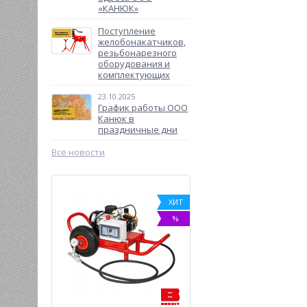
«КАНЮК»
Поступление
желобонакатчиков,
резьбонарезного
оборудования и
комплектующих
23.10.2025
График работы ООО
Канюк в
праздничные дни
Все новости
%
ХИТ
%