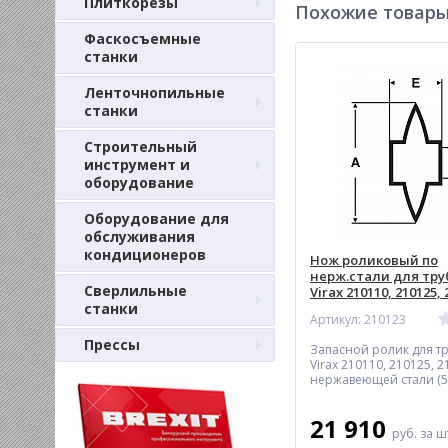
Плиткорезы
Похожие товар
Фаскосъемные
станки
Ленточнопильные
станки
Строительный
инструмент и
оборудование
Оборудование для
обслуживания
кондиционеров
Нож роликовый по
нерж.стали для тру
Сверлильные
Virax 210110, 210125,
станки
Артикул: 210123
Прессы
Запасной ролик для т
Virax 210110, 210125, 
нержавеющей стали (5
21 910
руб.
за ш