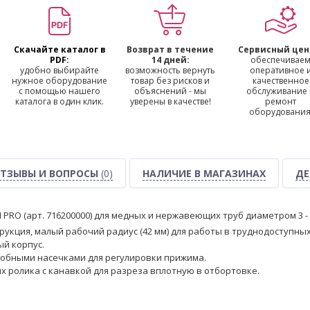
Скачайте каталог в
Возврат в течение
Сервисный цен
PDF:
14 дней:
обеспечивае
удобно выбирайте
возможность вернуть
оперативное 
нужное оборудование
товар без рисков и
качественное
с помощью нашего
объяснений - мы
обслуживание
каталога в один клик.
уверены в качестве!
ремонт
оборудования
ТЗЫВЫ И ВОПРОСЫ
(0)
НАЛИЧИЕ В МАГАЗИНАХ
ДЕ
I PRO (арт. 716200000) для медных и нержавеющих труб диаметром 3 -
рукция, малый рабочий радиус (42 мм) для работы в труднодоступны
й корпус.
удобными насечками для регулировки прижима.
 ролика с канавкой для разреза вплотную в отбортовке.