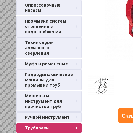
Опрессовочные
насосы
Промывка систем
отопления и
водоснабжения
Техника для
алмазного
сверления
Муфты ремонтные
Гидродинамические
машины для
промывки труб
Машины и
инструмент для
прочистки труб
Ски
Ручной инструмент
Труборезы