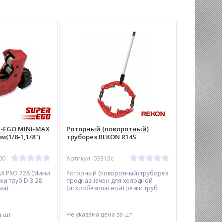
R-EGO MINI-MAX
Роторный (поворотный)
м(1/8-1,1/8")
труборез REKON R14S
00
Артикул: 03313c
AX PRO 728 (Мини
Роторный (поворотный) труборез
ки труб D 3-28
предназначен для холoдной
ма)
(искробезопасной) резки труб
больших диаметров из стали,
нержавеющей стали, литoго и
ковкого чугуна в ограниченном
Не указана цена
за шт
а шт
для работы пространстве.