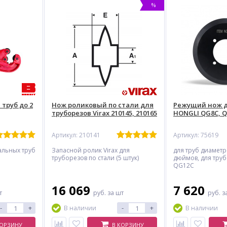
%
 труб до 2
Нож роликовый по стали для
Режущий нож д
труборезов Virax 210145, 210165
HONGLI QG8C, 
Артикул: 210141
Артикул: 75619
альных труб
Запасной ролик Virax для
для труб диаметр
труборезов по стали (5 штук)
дюймов, для тру
QG12C
16 069
7 620
т
руб.
за шт
руб.
з
-
+
-
+
В наличии
В наличии
КОРЗИНУ
В КОРЗИНУ