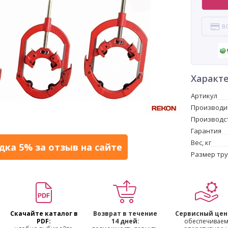
В
Характ
Артикул
Производи
Производс
Гарантия
Вес, кг
дка 5% за отзыв на сайте
Размер тр
Скачайте каталог в
Возврат в течение
Сервисный цен
PDF:
14 дней:
обеспечивае