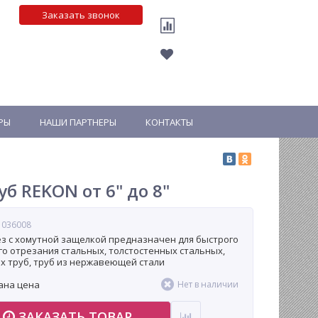
Заказать звонок
РЫ
НАШИ ПАРТНЕРЫ
КОНТАКТЫ
б REKON от 6" до 8"
 036008
з с хомутной защелкой предназначен для быстрого
го отрезания стальных, толстостенных стальных,
х труб, труб из нержавеющей стали
ана цена
Нет в наличии
ЗАКАЗАТЬ ТОВАР