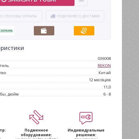
СЕ СПОСОБЫ ОПЛАТЫ
ПОДРОБНЕЕ О ДОСТАВКЕ
еристики
036008
тель
REKON
тво
Китай
12 месяцев
11,0
убы, дюйм
6 - 8
тр:
Подменное
Индивидуальные
м
оборудование:
решения: