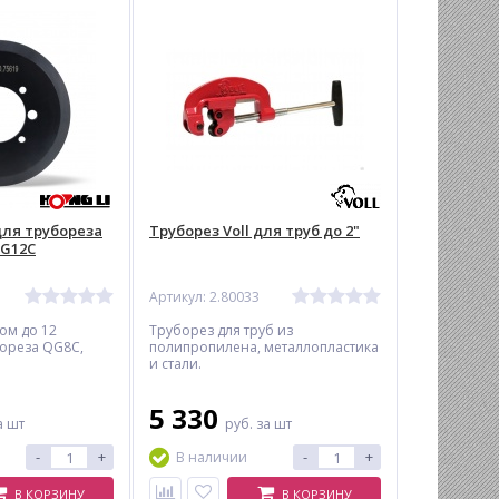
ля трубореза
Труборез Voll для труб до 2"
QG12C
Артикул: 2.80033
ом до 12
Труборез для труб из
бореза QG8C,
полипропилена, металлопластика
и стали.
5 330
а шт
руб.
за шт
-
+
-
+
В наличии
В КОРЗИНУ
В КОРЗИНУ