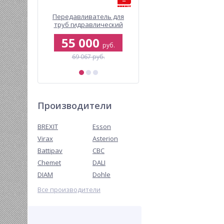
ский
Передавливатель для
Автоматическая
й клупп
труб гидравлический
резьбонарезная голо
IC 2000
BREXIT BrexPRESS GP G110
Virax 1/2"-2" для 16212
0
55 000
116 277
руб.
руб.
руб.
б.
69 067 руб.
Производители
BREXIT
Esson
Virax
Asterion
Battipav
CBC
Chemet
DALI
DIAM
Dohle
Все производители