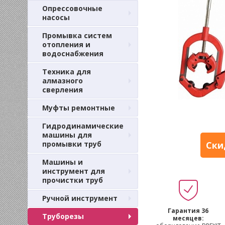
Опрессовочные
насосы
Промывка систем
отопления и
водоснабжения
Техника для
алмазного
сверления
Муфты ремонтные
Гидродинамические
машины для
промывки труб
Ски
Машины и
инструмент для
прочистки труб
Ручной инструмент
Гарантия 36
Труборезы
месяцев: