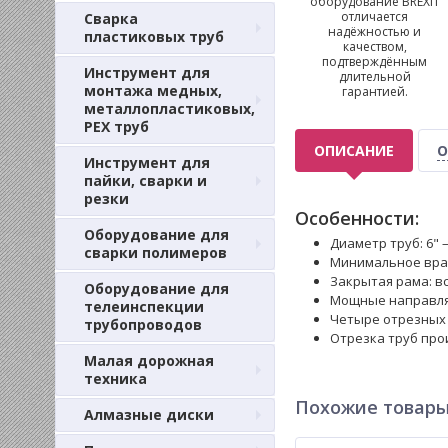
оборудование BREXIT
отличается
Сварка
надёжностью и
пластиковых труб
качеством,
подтверждённым
Инструмент для
длительной
монтажа медных,
гарантией.
металлопластиковых,
PEX труб
ОПИСАНИЕ
О
Инструмент для
пайки, сварки и
резки
Особенности:
Оборудование для
Диаметр труб: 6" –
сварки полимеров
Минимальное вращ
Закрытая рама: в
Оборудование для
Мощные направля
телеинспекции
Четыре отрезных 
трубопроводов
Отрезка труб про
Малая дорожная
техника
Похожие товар
Алмазные диски