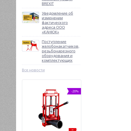
BREXIT
Уведомление об
изменении
фактического
адреса ООО
«КАНЮК»
Поступление
желобонакатчиков,
резьбонарезного
оборудования и
комплектующих
Все новости
ХИТ
-20%
-5%