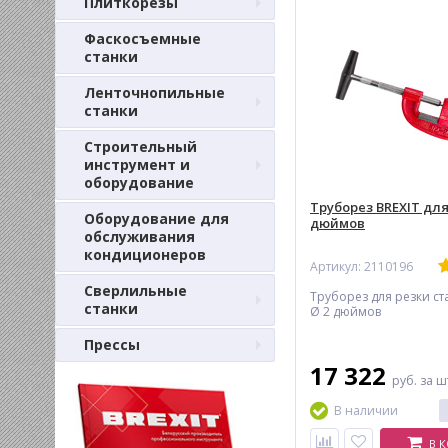
Плиткорезы
Фаскосъемные
станки
Ленточнопильные
станки
Строительный
инструмент и
оборудование
Труборез BREXIT для
Оборудование для
дюймов
обслуживания
кондиционеров
Артикул: 2110196
Сверлильные
Труборез для резки ст
станки
Ø 2 дюймов
Прессы
17 322
руб.
за ш
В наличии
В 