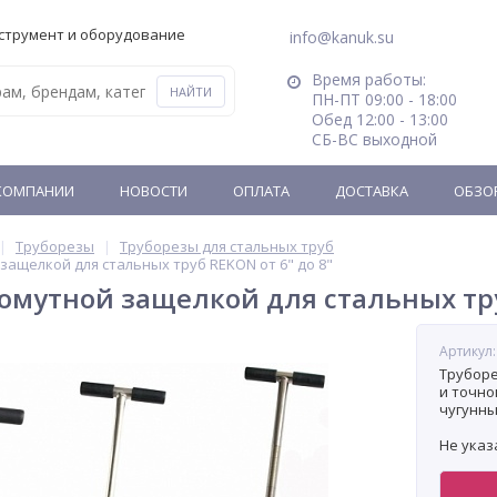
струмент и оборудование
info@kanuk.su
Время работы:
ПН-ПТ 09:00 - 18:00
Обед 12:00 - 13:00
СБ-ВС выходной
КОМПАНИИ
НОВОСТИ
ОПЛАТА
ДОСТАВКА
ОБЗО
Труборезы
Труборезы для стальных труб
защелкой для стальных труб REKON от 6" до 8"
хомутной защелкой для стальных тру
Артикул:
Труборе
и точно
чугунны
Не указ