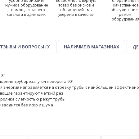
удобно выбирайте
возможность вернуть
оперативное 
нужное оборудование
товар без рисков и
качественное
с помощью нашего
объяснений - мы
обслуживание
каталога в один клик.
уверены в качестве!
ремонт
оборудования
ТЗЫВЫ И ВОПРОСЫ
(0)
НАЛИЧИЕ В МАГАЗИНАХ
ДЕ
 8"
ение трубореза: угол поворота 90°
ся энергия направляется на отрезку трубы с наибольшей эффективн
ющие гарантируют четкий рез
ролика с легкостью режут тpубы
изводится без искр и шума
ы