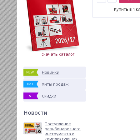
Купить в 1 к
скачать каталог
Новинки
NEW
Хиты продаж
ХИТ
Скидки
%
Новости
Поступление
резьбонарезного
инструмента и
комплектующих