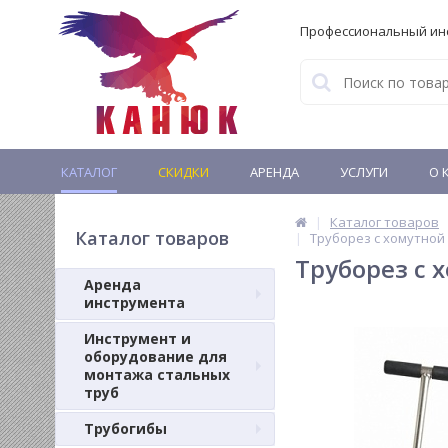
Профессиональный ин
КАТАЛОГ
СКИДКИ
АРЕНДА
УСЛУГИ
О 
Каталог товаров
Каталог товаров
Труборез с хомутной 
Труборез с 
Аренда
инструмента
Инструмент и
оборудование для
монтажа стальных
труб
Трубогибы