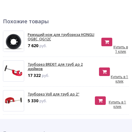
Похожие товары
Режущий нож для трубореза HONGLI
QG8C, QG12C
7 620
руб.
Купить в
1 клик
Труборез BREXIT для труб до 2
дюймов
17 322
руб.
Купить в 1
клик
Труборез Voll для труб до 2"
5 330
руб.
Купить в 1
клик