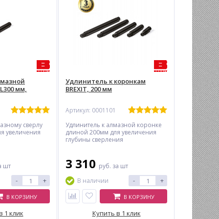
лмазной
Удлинитель к коронкам
L300 мм,
BREXIT, 200 мм
Артикул: 0001101
мазному сверлу
Удлинитель к алмазной коронке
ля увеличения
длиной 200мм для увеличения
глубины сверления
3 310
а шт
руб.
за шт
-
+
-
+
В наличии
В КОРЗИНУ
В КОРЗИНУ
в 1 клик
Купить в 1 клик