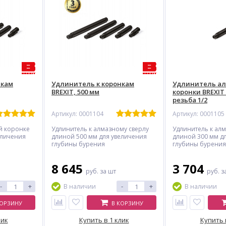
нкам
Удлинитель к коронкам
Удлинитель а
BREXIT, 500 мм
коронки BREXIT 
резьба 1/2
Артикул: 0001104
Артикул: 0001105
й коронке
Удлинитель к алмазному сверлу
Удлинитель к ал
еличения
длиной 500 мм для увеличения
длиной 300 мм д
глубины бурения
глубины бурения
8 645
3 704
руб.
за шт
руб.
з
-
+
-
+
В наличии
В наличии
КОРЗИНУ
В КОРЗИНУ
лик
Купить в 1 клик
Купить 