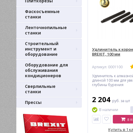
Плиткорезы
Фаскосъемные
станки
Ленточнопильные
станки
Строительный
инструмент и
Удлинитель к коро
оборудование
BREXIT, 100 мм
Оборудование для
Артикул: 0001100
обслуживания
кондиционеров
Удлинитель к алмазно
длиной 100 мм для ув
глубины бурения
Сверлильные
станки
2 204
руб.
за шт
Прессы
В наличии
В 
Купить в 1 к