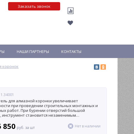
Заказать звонок
РЫ
НАШИ ПАРТНЕРЫ
КОНТАКТЫ
я коронок
м
 1.34001
ель для алмазной коронки увеличивает
ности при проведении строительных монтажных и
ых работ. При бурении отверстий большой
, инструмент становится незаменимым
иком.
6 850
Нет в наличии
руб. за шт