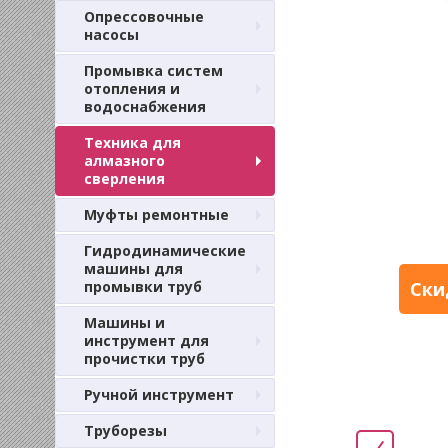
Опрессовочные
насосы
Промывка систем
отопления и
водоснабжения
Техника для
алмазного
сверления
Муфты ремонтные
Гидродинамические
машины для
промывки труб
Ски
Машины и
инструмент для
прочистки труб
Ручной инструмент
Труборезы