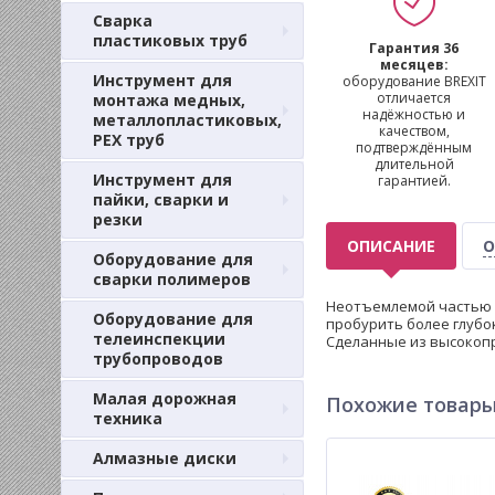
Сварка
пластиковых труб
Гарантия 36
месяцев:
Инструмент для
оборудование BREXIT
отличается
монтажа медных,
надёжностью и
металлопластиковых,
качеством,
PEX труб
подтверждённым
длительной
Инструмент для
гарантией.
пайки, сварки и
резки
ОПИСАНИЕ
О
Оборудование для
сварки полимеров
Неотъемлемой частью у
Оборудование для
пробурить более глубок
телеинспекции
Сделанные из высокопр
трубопроводов
Малая дорожная
Похожие товар
техника
Алмазные диски