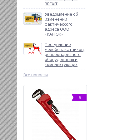
BREXIT
Уведомление об
изменении
фактического
адреса ООО
«КАНЮК»
Поступление
желобонакатчиков,
резьбонарезного
оборудования и
комплектующих
Все новости
%
%