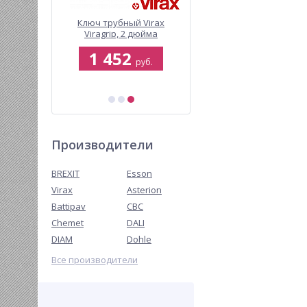
 Virax
Ключ трубный Virax
Установка алмазного
 дюйма
Viragrip, 2 дюйма
бурения Virax V 250
1 452
418 868
руб.
руб.
руб.
Производители
BREXIT
Esson
Virax
Asterion
Battipav
CBC
Chemet
DALI
DIAM
Dohle
Все производители