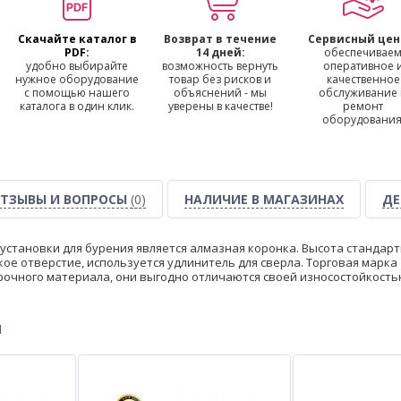
Скачайте каталог в
Возврат в течение
Сервисный цен
PDF:
14 дней:
обеспечивае
удобно выбирайте
возможность вернуть
оперативное 
нужное оборудование
товар без рисков и
качественное
с помощью нашего
объяснений - мы
обслуживание
каталога в один клик.
уверены в качестве!
ремонт
оборудования
ТЗЫВЫ И ВОПРОСЫ
(0)
НАЛИЧИЕ В МАГАЗИНАХ
ДЕ
становки для бурения является алмазная коронка. Высота стандартн
ое отверстие, используется удлинитель для сверла. Торговая марка 
очного материала, они выгодно отличаются своей износостойкость
ы