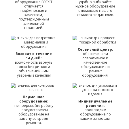
оборудование BREXIT
удобно выбирайте
отличается
нужное оборудование
надёжностью и
с помощью нашего
качеством,
каталога в один клик.
подтверждённым
длительной
гарантией.
Сервисный центр:
Возврат в течение
обеспечиваем
14 дней:
оперативное и
возможность вернуть
качественное
товар без рисков и
обслуживание и
объяснений - мы
ремонт
уверены в качестве!
оборудования.
Подменное
оборудование:
Индивидуальные
не прерывайте работу
решения:
- предоставляем
производим
оборудование на
оборудование по
замену во время
вашим запросам.
ремонта.