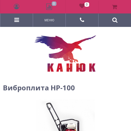
0
0
МЕНЮ
Виброплита HР-100