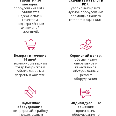
Гарантия 36
Скачайте каталог в
месяцев:
PDF:
оборудование BREXIT
удобно выбирайте
отличается
нужное оборудование
надёжностью и
с помощью нашего
качеством,
каталога в один клик.
подтверждённым
длительной
гарантией.
Возврат в течение
Сервисный центр:
14 дней:
обеспечиваем
возможность вернуть
оперативное и
товар без рисков и
качественное
объяснений - мы
обслуживание и
уверены в качестве!
ремонт
оборудования.
Подменное
Индивидуальные
оборудование:
решения:
не прерывайте работу
производим
- предоставляем
оборудование по