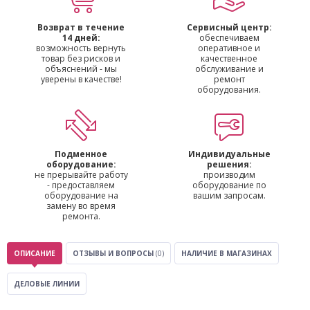
Возврат в течение
Сервисный центр:
14 дней:
обеспечиваем
возможность вернуть
оперативное и
товар без рисков и
качественное
объяснений - мы
обслуживание и
уверены в качестве!
ремонт
оборудования.
Подменное
Индивидуальные
оборудование:
решения:
не прерывайте работу
производим
- предоставляем
оборудование по
оборудование на
вашим запросам.
замену во время
ремонта.
ОПИСАНИЕ
ОТЗЫВЫ И ВОПРОСЫ
(0)
НАЛИЧИЕ В МАГАЗИНАХ
ДЕЛОВЫЕ ЛИНИИ