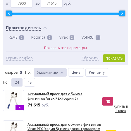
от
до
руб.
Производитель
REMS
Rotorica
Virax
Voll-RU
2
3
2
1
Показать все параметры
Скрыть подбор
Сбросить
ПОКАЗАТЬ
8
Товаров:
По
:
Умолчанию
Цене
Рейтингу
По
:
24
48
Аксиальный пресс для обжима
фитингов Virax PEX (серия 5)
71 615
руб.
Купить в
%
1 клик
Аксиальный пресс для обжима фитингов
Virax PEX (серия 5) с микроконтроллером