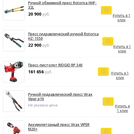
Ручной обжимной пресс Rotorica HHF-
32L
20 900
руб.
Купить в 1
клик
Пресс гидравлический ручной Rotorica
HZ-1550
22 900
руб.
Купить в 1
клик
Пресс-пистолет RIDGID RP 340
161 656
руб.
Купить в 1
клик
Ручной гидравлический пресс Virax
Viper p10
Не указана цена
Купить в
1 клик
Аккумуляторный пресс Virax VIPER
M20+