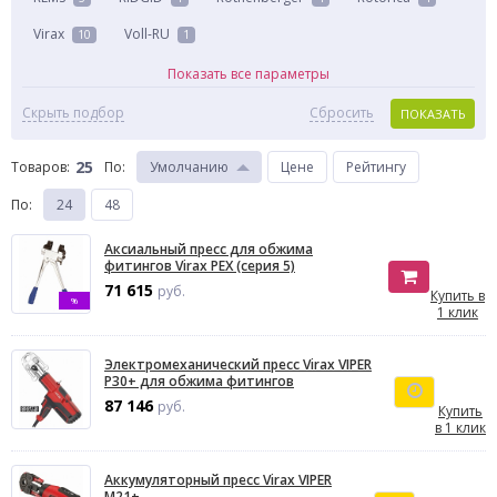
Virax
Voll-RU
10
1
Показать все параметры
Скрыть подбор
Сбросить
ПОКАЗАТЬ
25
Товаров:
По
:
Умолчанию
Цене
Рейтингу
По
:
24
48
Аксиальный пресс для обжима
фитингов Virax PEX (серия 5)
71 615
руб.
Купить в
%
1 клик
Электромеханический пресс Virax VIPER
P30+ для обжима фитингов
87 146
руб.
Купить
в 1 клик
Аккумуляторный пресс Virax VIPER
M21+