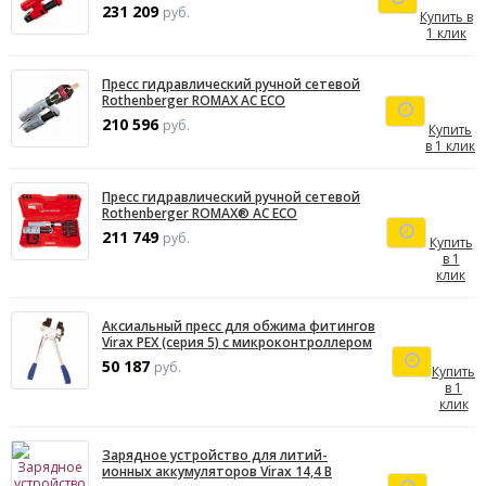
231 209
руб.
Купить в
1 клик
Пресс гидравлический ручной сетевой
Rothenberger ROMAX AC ECO
210 596
руб.
Купить
в 1 клик
Пресс гидравлический ручной сетевой
Rothenberger ROMAX® AC ECO
211 749
руб.
Купить
в 1
клик
Аксиальный пресс для обжима фитингов
Virax PEX (серия 5) с микроконтроллером
50 187
руб.
Купить
в 1
клик
Зарядное устройство для литий-
ионных аккумуляторов Virax 14,4 В