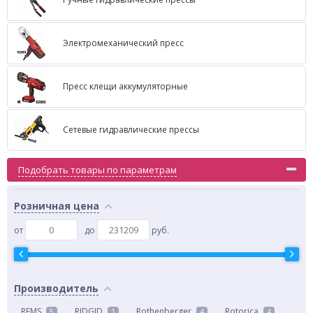
Электромеханический пресс
Пресс клещи аккумуляторные
Сетевые гидравлические прессы
Подобрать товары по параметрам
Розничная цена
от
до
руб.
Производитель
REMS
RIDGID
Rothenberger
Rotorica
5
1
4
4