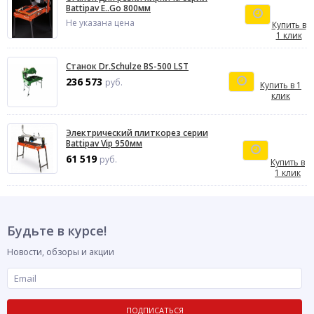
Battipav E..Go 800мм
Не указана цена
Купить в
1 клик
Станок Dr.Schulze BS-500 LST
236 573
руб.
Купить в 1
клик
Электрический плиткорез серии
Battipav Vip 950мм
61 519
руб.
Купить в
1 клик
Будьте в курсе!
Новости, обзоры и акции
ПОДПИСАТЬСЯ