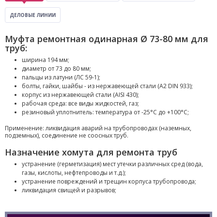
ДЕЛОВЫЕ ЛИНИИ
Муфта ремонтная одинарная Ø 73-80 мм для
труб:
ширина 194 мм;
диаметр от 73 до 80 мм;
пальцы из латуни (ЛС 59-1);
болты, гайки, шайбы - из нержавеющей стали (A2 DIN 933);
корпус из нержавеющей стали (AISI 430);
рабочая среда: все виды жидкостей, газ;
резиновый уплотнитель: температура от -25°С до +100°С;
Применение: ликвидация аварий на трубопроводах (наземных,
подземных), соединение не соосных труб.
Назначение хомута для ремонта труб
устранение (герметизация) мест утечки различных сред (вода,
газы, кислоты, нефтепроводы и т.д.);
устранение повреждений и трещин корпуса трубопровода;
ликвидация свищей и разрывов;