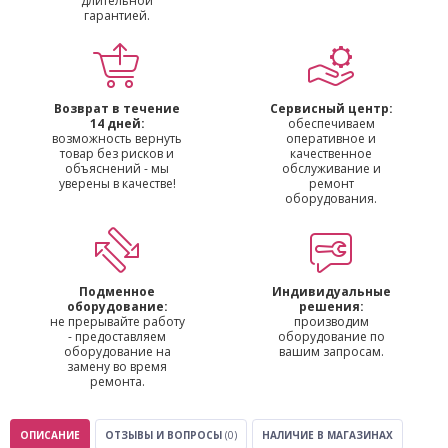
длительной
гарантией.
Возврат в течение
Сервисный центр:
14 дней:
обеспечиваем
возможность вернуть
оперативное и
товар без рисков и
качественное
объяснений - мы
обслуживание и
уверены в качестве!
ремонт
оборудования.
Подменное
Индивидуальные
оборудование:
решения:
не прерывайте работу
производим
- предоставляем
оборудование по
оборудование на
вашим запросам.
замену во время
ремонта.
ОПИСАНИЕ
ОТЗЫВЫ И ВОПРОСЫ
(0)
НАЛИЧИЕ В МАГАЗИНАХ