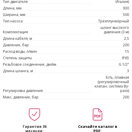
Тип двигателя
Италия)
Длина, мм
930
Ширина, мм
500
Тип насоса
Трехплунжерный
шланг высокого
Комплектация
давления (3 м)
Длина кабеля, м
2,5
Давление, бар
200
Расход воды, л/мин
15
Степень защиты
IP65
Резьбовое соединение, дюйм
G 1/2"
Длина шланга, м
3
Есть, плавная
(регулировочный
клапан, система By-
Регулировка давления
pass)
Макс. давление, бар
200
Гарантия 36
Скачайте каталог в
месяцев:
PDF: