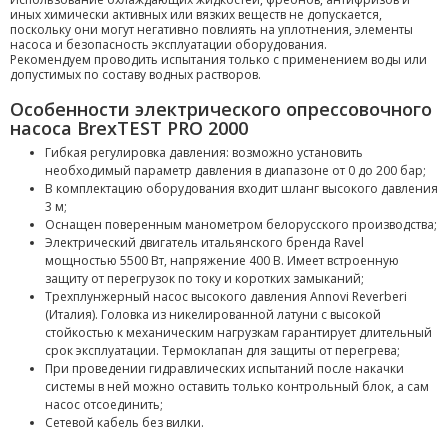
иных химически активных или вязких веществ не допускается,
поскольку они могут негативно повлиять на уплотнения, элементы
насоса и безопасность эксплуатации оборудования.
Рекомендуем проводить испытания только с применением воды или
допустимых по составу водных растворов.
Особенности электрического опрессовочного
насоса BrexTEST PRO 2000
Гибкая регулировка давления: возможно установить
необходимый параметр давления в диапазоне от 0 до 200 бар;
В комплектацию оборудования входит шланг высокого давления
3 м;
Оснащен поверенным манометром белорусского производства;
Электрический двигатель итальянского бренда Ravel
мощностью 5500 Вт, напряжение 400 В. Имеет встроенную
защиту от перегрузок по току и коротких замыканий;
Трехплунжерный насос высокого давления Annovi Reverberi
(Италия). Головка из никелированной латуни с высокой
стойкостью к механическим нагрузкам гарантирует длительный
срок эксплуатации. Термоклапан для защиты от перегрева;
При проведении гидравлических испытаний после накачки
системы в ней можно оставить только контрольный блок, а сам
насос отсоединить;
Сетевой кабель без вилки.