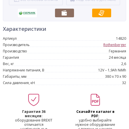
Характеристики
Артикул
14820
Производитель
Rothenberger
Производство
Германия
Гарантия
24 месяца
Вес, кг
2,6
Напряжение питания, В
12V – 1,9Ah NiMh
Габариты, мм
380 х 70 х 90
Сила давления, кН
32
Гарантия 36
Скачайте каталог в
месяцев:
PDF:
оборудование BREXIT
удобно выбирайте
отличается
нужное оборудование
надёжностью и
с помощью нашего